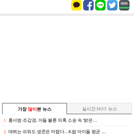
실시간 HOT 뉴스
가장
많이
본 뉴스
1
홍서범·조갑경, 아들 불륜 의혹 소송 속 '밝은…
2
데뷔는 쉬워도 생존은 어렵다…K팝 아이돌 평균 …