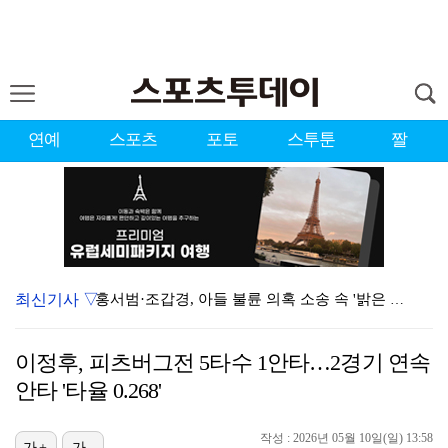
연예
스포츠
포토
스투툰
짤
최신기사 ▽
홍서범·조갑경, 아들 불륜 의혹 소송 속 '밝은 근황'…
데뷔는 쉬워도 생존은 어렵다…K팝 아이돌 평균 수명 4…
이정후, 피츠버그전 5타수 1안타…2경기 연속
'리틀 김연경' 손서연 28점 폭발…U17 여자배구, …
안타 '타율 0.268'
'조폭 연루설 부인' 조세호, 8개월 만에 SNS 업로…
작성 : 2026년 05월 10일(일) 13:58
가+
가-
'호프', 글로벌 순항…토론토 영화제 미드나잇 매드니스…