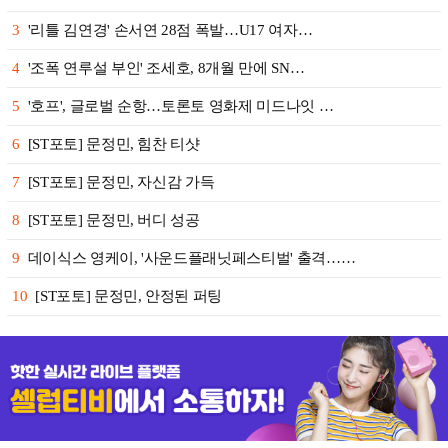
3
'리틀 김연경' 손서연 28점 폭발…U17 여자…
4
'조폭 연루설 부인' 조세호, 8개월 만에 SN…
5
'호프', 글로벌 순항…토론토 영화제 미드나잇 …
6
[ST포토] 문정민, 힘찬 티샷
7
[ST포토] 문정민, 자신감 가득
8
[ST포토] 문정민, 버디 성공
9
데이식스 영케이, '사운드플래닛페스티벌' 출격……
10
[ST포토] 문정민, 안정된 퍼팅