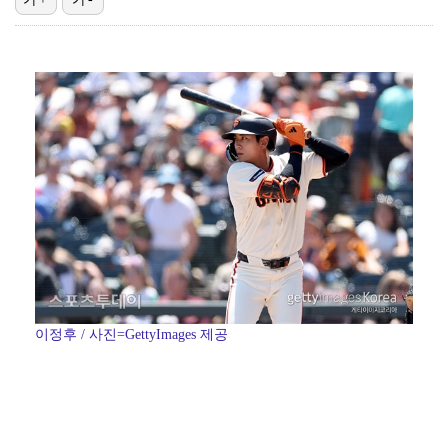
[ST포토] 문정민, 힘찬 티샷
[ST포토] 문정민, 자신감 가득
[ST포토] 문정민, 버디 성공
데이식스 영케이, '사운드플래닛페스티벌' 출격…첫 솔로…
[ST포토] 문정민, 안정된 퍼팅
이정후 / 사진=GettyImages 제공