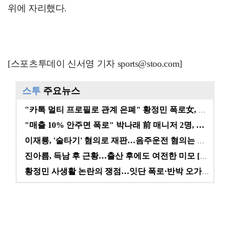
위에 자리했다.
[스포츠투데이 신서영 기자 sports@stoo.com]
스투
주요뉴스
"카톡 멀티 프로필로 관계 은폐" 황정민 폭로女, 문자…
"매출 10% 안주면 폭로" 박나래 前 매니저 2명, …
이재룡, '술타기' 혐의로 재판…음주운전 혐의는 미적용…
진아름, 득남 후 근황…출산 후에도 여전한 미모 [스타…
황정민 사생활 논란의 쟁점…잇단 폭로·반박 오가는 소모…