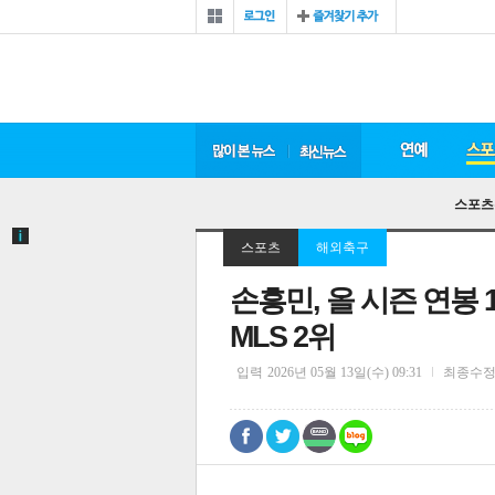
스포츠
스포츠
해외축구
손흥민, 올 시즌 연봉 1
MLS 2위
입력
2026년 05월 13일(수) 09:31
최종수
0