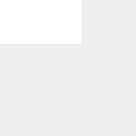
이
다
타포토