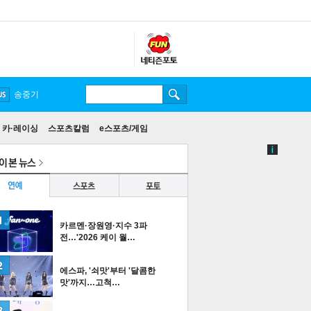
송중기
카·레이싱
스포츠칼럼
e스포츠/게임
카르멘·장원영·지수 3파
전…'2026 케이 월…
에스파, '쇠맛'부터 '달콤한
맛'까지…고척…