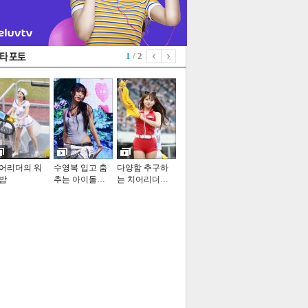
1
/ 2
어리더의 워
수영복 입고 춤
다양함 추구하
밤
추는 아이돌…
는 치어리더…