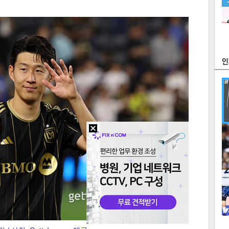
츠
라이프
포토
만화
FOC
많
연예
1
2
텍스
텍스
url 복
인쇄
목록