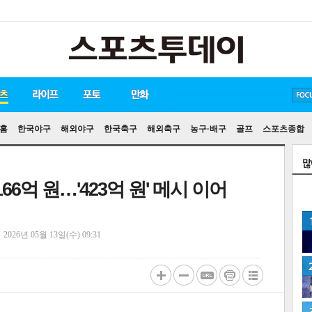
방탄소년단
손흥민
유아인
홈
한국야구
해외야구
한국축구
해외축구
농구·배구
골프
스포츠종합
66억 원…'423억 원' 메시 이어
정
2026년 05월 13일(수) 09:31