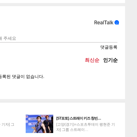
텍스
텍스
url 복
인쇄
목록
게
소
[ST포토] 스트레이 키즈 창빈…
 기자] 그
[고양(경기)=스포츠투데이 팽현준 기
자] 그룹 스트레이…