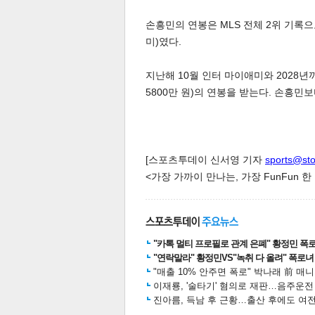
손흥민의 연봉은 MLS 전체 2위 기록
미)였다.
지난해 10월 인터 마이애미와 2028년까
5800만 원)의 연봉을 받는다. 손흥민보
체
인
[스포츠투데이 신서영 기자
sports@st
<가장 가까이 만나는, 가장 FunFun 
"카톡 멀티 프로필로 관계 은폐" 황정민 폭로女
"연락말라" 황정민VS"녹취 다 올려" 폭로녀 A
"매출 10% 안주면 폭로" 박나래 前 매
이재룡, '술타기' 혐의로 재판…음주운
진아름, 득남 후 근황…출산 후에도 여전