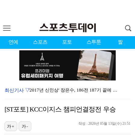
연예
스포츠
포토
스투툰
짤
최신기사 ▽
'2017년 신인상' 장은수, 186전 187기 끝에 …
'유부녀 킬러' 무진성, 천재 해커의 냉철·허당미 오가…
[ST포토] KCC이지스 챔피언결정전 우승
'이런 엿같은 사랑' 정해인, 츄리닝 비주얼도 완벽 "…
작성 : 2026년 05월 13일(수) 21:51
제니 "남자에 먼저 메시지 안 보내, 동거? 여기까지만…
가+
가-
[ST포토] 장은수, 2026 KLPGA WINNER