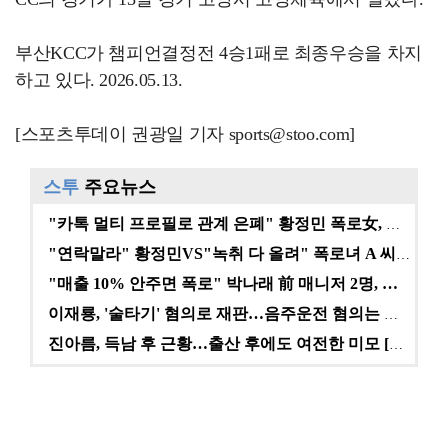
부산KCC가 챔피언결정전 4승1패로 최종우승을 차지
하고 있다. 2026.05.13.
[스포츠투데이 권광일 기자 sports@stoo.com]
스투
주요뉴스
"카톡 멀티 프로필로 관계 은폐" 황정민 폭로女, 문자…
"연락말라" 황정민VS"녹취 다 올려" 폭로녀 A 씨,…
"매출 10% 안주면 폭로" 박나래 前 매니저 2명, …
이재룡, '술타기' 혐의로 재판…음주운전 혐의는 미적용…
진아름, 득남 후 근황…출산 후에도 여전한 미모 [스타…