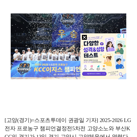
스윙스, 배우 도전하더니 마동석과 투샷 "마침내 만났다…
[ST포토] 장은수, 우승 축하 물허벅 세레머니
'결혼의 완성' 남궁민→이설, 굿바이 인사 "마지막까지…
[ST포토] 장은수, 선수들과 다함께
[ST포토] 눈물 훔치는 장은수
[고양(경기)=스포츠투데이 권광일 기자] 2025-2026 LG
전자 프로농구 챔피언결정전5차전 고양소노와 부산K
CC의 경기가 13일 경기 고양시 고양체육에서 열렸다.