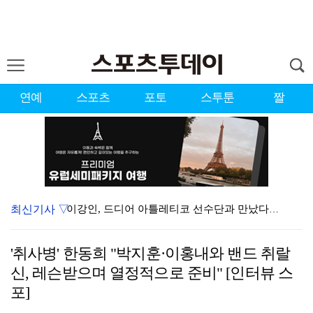
연예
스포츠
포토
스투툰
짤
최신기사 ▽
이강인, 드디어 아틀레티코 선수단과 만났다…시메오네 감…
KBO, 기록적인 폭염으로 9일까지 리그 중단…내달 6…
'취사병' 한동희 "박지훈·이홍내와 밴드 취랄
대한축구협회, 외국인 심판 7차례 성접대 의혹…이 기간…
신, 레슨받으며 열정적으로 준비" [인터뷰 스
박지훈, 9월 잠실실내체육관서 앙코르 콘서트 개최
포]
"기분 맞춰주려고" 축구협회, 외국인 심판 성접대 의혹…