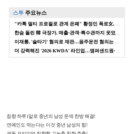
스투
주요뉴스
"카톡 멀티 프로필로 관계 은폐" 황정민 폭로女, 문자…
한숨 돌린 韓 극장가, 매출·관객·특수관까지 웃었다 […
이재룡, '술타기' 혐의로 재판…음주운전 혐의는 미적용…
더 강력해진 '2026 KWDA' 라인업…앰퍼샌드원·나…