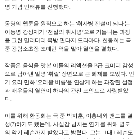
영 기념 인터뷰를 진행했다.
동명의 웹툰을 원작으로 하는 '취사병 전설이 되다'는
이등병 강성재가 ‘전설의 취사병’으로 거듭나는 과정
을 그린 밀리터리 쿡방 판타지 드라마다. 한동희는 극
중 강림소초장 조예린 역을 맡아 열연을 펼쳤다.
작품은 음식을 맛본 이들의 리액션을 B급 코미디 감성
으로 담아낸 일명 '취랄' 장면으로 큰 화제를 모았다. 인
기 요리 만화 '요리왕 비룡'을 연상케 하는 과장된 설정
과 배우들의 열연이 하나의 관전 포인트로 사랑받았
다.
이를 위해 한동희는 극 중 박지훈, 이홍내와 밴드를 결
성(?)하기도 했는데, 사실감 넘치는 연기를 위해 별도
의 악기 레슨까지 받았다고 밝혔다. 그는 "1대1 레슨도