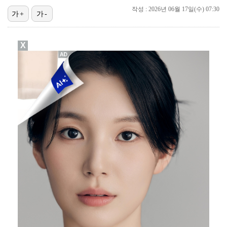
작성 : 2026년 06월 17일(수) 07:30
가+
가-
"매출 10% 안주면 폭로" 박나래 前 매니저 2명, …
'주장 완장' 김민재, 한국 떠나기 전 뮌헨 동료들에게…
X
폭로자 "황정민, 본인 말에 책임져야…내가 사생활에 초…
'모솔연애2' 최혁준 "판단 오류로 불편함 드려 죄송"…
박문성 "축구협회 성접대 의혹? 사실이면 국제 망신…사…