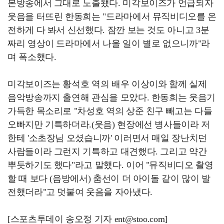
본방송에서 그대로 노출됐다. 미각보이즈가 언급되자
웃음을 터뜨린 한동희는 "드라마에서 뮤직비디오를 온
전하게 다 봐서 신선했다. 잠깐 보는 것도 아니고 3분
짜리 영상이 드라마에서 나올 일이 별로 없으니까"라
며 폭소했다.
미각보이즈는 황석호 역의 배우 이상이와 함께 실제
음악방송까지 출연해 관심을 모았다. 한동희는 웃음기
가득한 목소리로 "차성호 역의 상준 친구 빼고는 다들
오빠지만 기특하더라.(웃음) 현장에선 병사들이라 저
한테 '소초장님 오셨습니까' 이러면서 매일 장난치던
사람들이라 그런지 기특하고 대견했다. 그리고 약간
뿌듯하기도 했다"라고 말했다. 이어 "뮤직비디오 촬영
할 때 보다 (음방에서) 춤선이 더 아이돌 같이 많이 발
전했더라"고 덧붙여 웃음을 자아냈다.
[스포츠투데이 송오정 기자 ent@stoo.com]