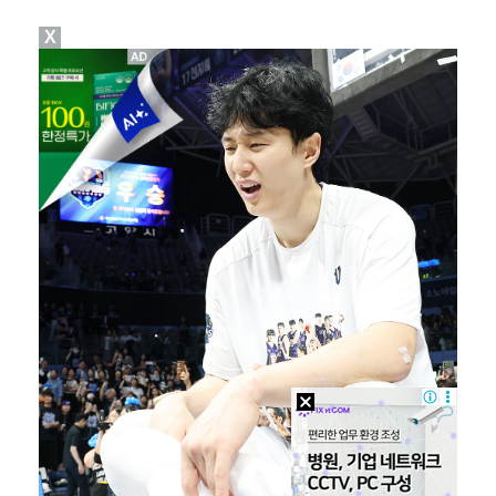
X
박지민 아나운서 "발리까지 갔는데…'피의 게임2' 출연…
에스파 고척돔 공연에 반가운 얼굴…아이들 미연·트와이스…
"언론사 대표·국회의원도"…최연청, 판사 남편까지 화려…
한국 남자배구, 중국 3-0 완파하고 동아시아선수권 결…
'서명관·야고 연속골' 울산, 동해안 더비서 포항 제압…