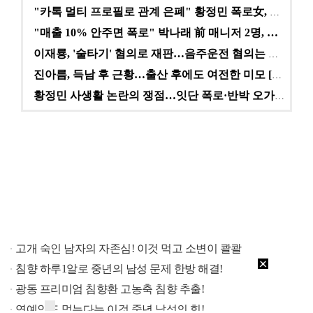
"카톡 멀티 프로필로 관계 은폐" 황정민 폭로女, 문자…
"매출 10% 안주면 폭로" 박나래 前 매니저 2명, …
이재룡, '술타기' 혐의로 재판…음주운전 혐의는 미적용…
진아름, 득남 후 근황…출산 후에도 여전한 미모 [스타…
황정민 사생활 논란의 쟁점…잇단 폭로·반박 오가는 소모…