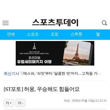
연예
스포츠
포토
스투툰
짤
최신기사 ▽
에스파, '쇠맛'부터 '달콤한 맛'까지…고척돔 가득 채…
블랙핑크, 10주년 행사 논란에 사과 "커뮤니케이션 문…
[ST포토] 허웅, 우승해도 힘들어요
에스파, 고척돔 입성…공연 시작 40분 만에 첫 인사 …
작성 : 2026년 05월 13일(수) 22:16
'리그 2연패 정조준' 아스널, 뉴캐슬서 기마랑이스 영…
가+
가-
'첫 승 도전' 장은수 "우승 의식하기보다 내 플레이에…