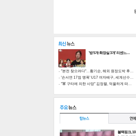
공유
유
로그
'방 5개·화장실 3개' 리센느…
"본전 찾으려다"…황기순, 해외 원정도박 후…
'손서연 17점 맹폭' U17 여자배구, 세계선수…
"軍 구타에 의한 사망" 김정렬, 억울하게 떠…
블랙핑크, 1