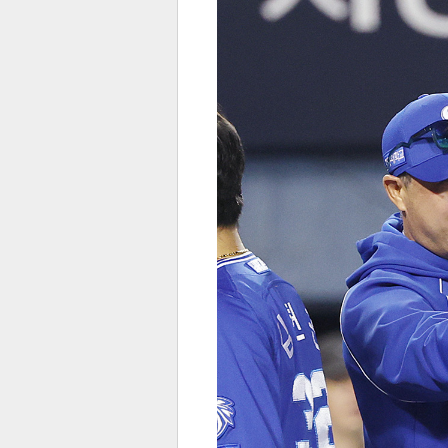
전
로그
즐겨찾기
많이 본 뉴스
최신 뉴스
연예
스포
페이
트위
댓글
밴드
네이