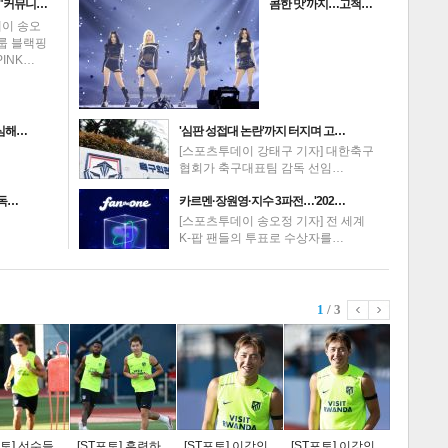
 "커뮤니…
콤한 맛'까지…고척…
데이 송오
그룹 블랙핑
PINK…
의심해…
'심판 성접대 논란'까지 터지며 고…
[스포츠투데이 강태구 기자] 대한축구
협회가 축구대표팀 감독 선임…
고독…
카르멘·장원영·지수 3파전…'202…
[스포츠투데이 송오정 기자] 전 세계
K-팝 팬들의 투표로 수상자를…
1
/ 3
스포츠
라이프
포토] 선수들
[ST포토] 훈련하
[ST포토] 이강인,
[ST포토] 이강인,