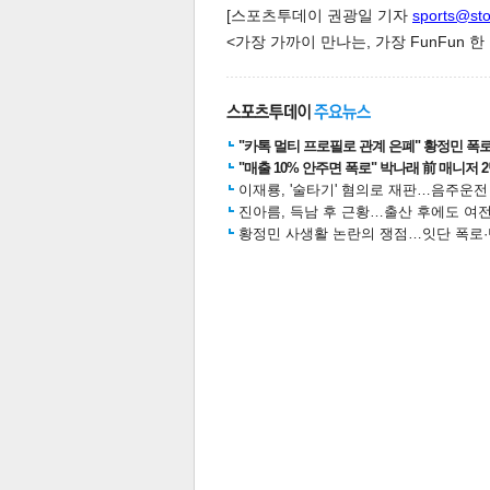
[스포츠투데이 권광일 기자
sports@st
<가장 가까이 만나는, 가장 FunFun 
"카톡 멀티 프로필로 관계 은폐" 황정민 폭로女
"매출 10% 안주면 폭로" 박나래 前 매니저 
체
인
이재룡, '술타기' 혐의로 재판…음주운
진아름, 득남 후 근황…출산 후에도 여전
황정민 사생활 논란의 쟁점…잇단 폭로·반