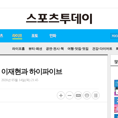
방탄소년단
손흥민
유아인
라이프홈
뷰티·패션
공연·전시·책
여행·맛집·멋집
건강·다이어트
독, 이재현과 하이파이브
정
2026년 05월 14일(목) 21:45