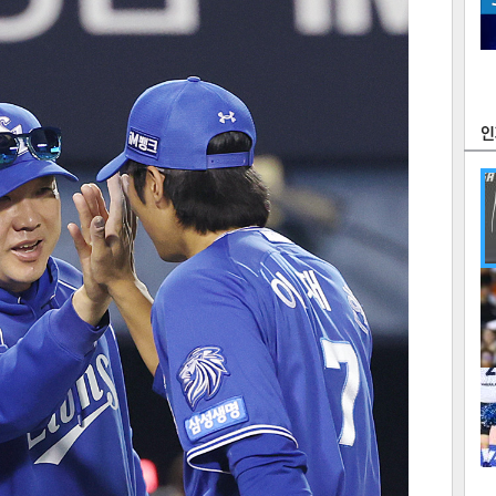
츠
라이프
포토
만화
FOC
많
연예
1
텍스
텍스
url 복
인쇄
목록
2