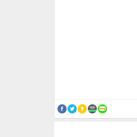
스북
터 공
달기
공유
버블
관련뉴스