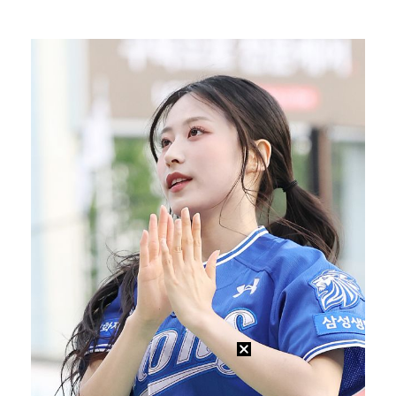
정해인X강하늘X이청아X유재명X김선영 뭉쳤다…'아가미',…
대한축구협회의 '심판 성접대'…최악의 경우 런던 올림픽…
[ST포토] 정지효, 반가운 손인사
강채연, 제주삼다수 2R 깜짝 선두 도약…박민지 공동 …
'1라운드 115위' 김민별, 2라운드 7타 줄이며 7…