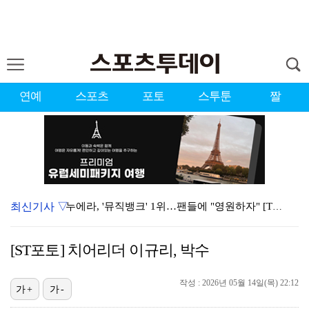
연예
스포츠
포토
스투툰
짤
최신기사 ▽
누에라, '뮤직뱅크' 1위…팬들에 "영원하자" [TV캡…
서장훈 감독 "내 능력 부족" 자책하게 만든 펜타곤과의…
[ST포토] 치어리더 이규리, 박수
'우리동네 전성시대' 딘딘, 첫 촬영부터 멘붕…시작부터…
진세연, 전속계약 종료…FA 시장 나왔다 [공식]
작성 : 2026년 05월 14일(목) 22:12
가+
가-
'오징어 게임' 미국판 스핀오프, 제작 무산설 "넷플릭…