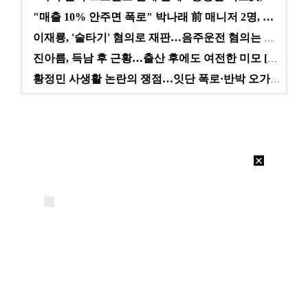
"매출 10% 안주면 폭로" 박나래 前 매니저 2명, …
이재룡, '술타기' 혐의로 재판…음주운전 혐의는 미적용…
진아름, 득남 후 근황…출산 후에도 여전한 미모 [스타…
황정민 사생활 논란의 쟁점…잇단 폭로·반박 오가는 소모…