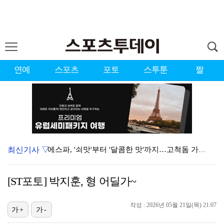
연예
스포츠
포토
스투툰
짤
최신기사 ▽
에스파, '쇠맛'부터 '달콤한 맛'까지…고척돔 가득 채…
에스파, 고척돔 입성…공연 시작 40분 만에 첫 인사 …
[ST포토] 박지훈, 형 어딜가~
블랙핑크, 10주년 행사 논란에 사과 "커뮤니케이션 문…
작성 : 2026년 05월 21일(목) 21:07
'리그 2연패 정조준' 아스널, 뉴캐슬서 기마랑이스 영…
가+
가-
'첫 승 도전' 장은수 "우승 의식하기보다 내 플레이에…