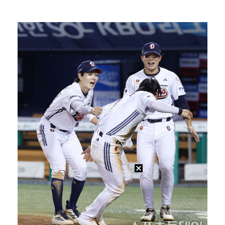
박지민 아나운서 "발리까지 갔는데…'피의 게임2' 출연…
에스파 고척돔 공연에 반가운 얼굴…아이들 미연·트와이스…
"언론사 대표·국회의원도"…최연청, 판사 남편까지 화려…
한국 남자배구, 중국 3-0 완파하고 동아시아선수권 결…
'서명관·야고 연속골' 울산, 동해안 더비서 포항 제압…