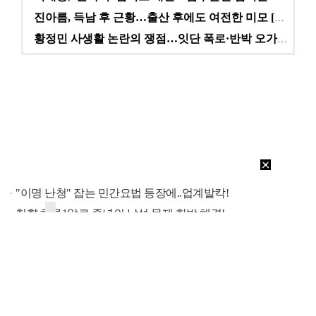
진아름, 득남 후 근황…출산 후에도 여전한 미모 [스타…
황정민 사생활 논란의 쟁점…잇단 폭로·반박 오가는 소모…