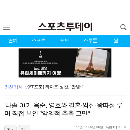
연예
스포츠
포토
스투툰
짤
최신기사 ▽
[ST포토] 라이즈 성찬, '안녕~'
대한축구협회 '심판 성접대' 의혹에 日도 발칵…"자국 …
'나솔' 31기 옥순, 영호와 결혼·임신·왕따설 루
[ST포토] 라이즈 성찬, '귀공자 분위기'
머 직접 부인 "악의적 추측 그만"
[ST포토] 라이즈 시온, 달콤한 입술
작성 : 2026년 06월 16일(화) 09:18
[ST포토] 하츠투하츠 지우, 귀여운 단발여신
가+
가-