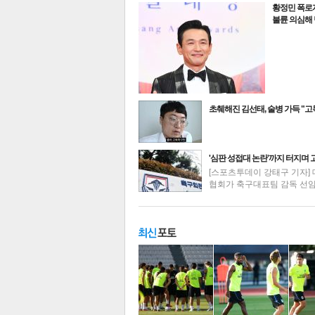
황정민 폭로
불륜 의심해
초췌해진 김선태, 술병 가득 "
최신뉴스
'심판 성접대 논란'까지 터지며 
[스포츠투데이 강태구 기자]
협회가 축구대표팀 감독 선
기
주요뉴스
탑뉴스
연예