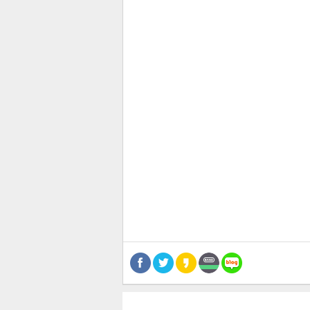
스북
터 공
달기
공유
버블
관련뉴스