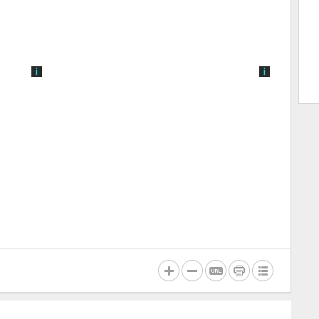
트 크
트 축
사
하기
보기
스