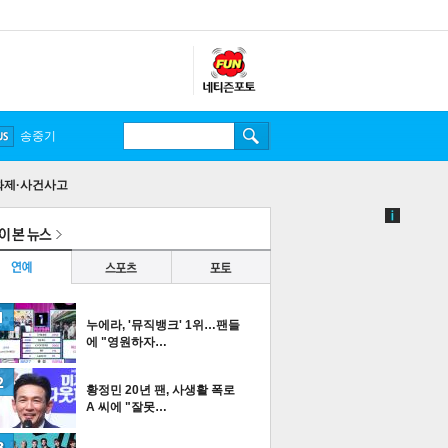
송중기
화제·사건사고
누에라, '뮤직뱅크' 1위…팬들
에 "영원하자…
황정민 20년 팬, 사생활 폭로
A 씨에 "잘못…