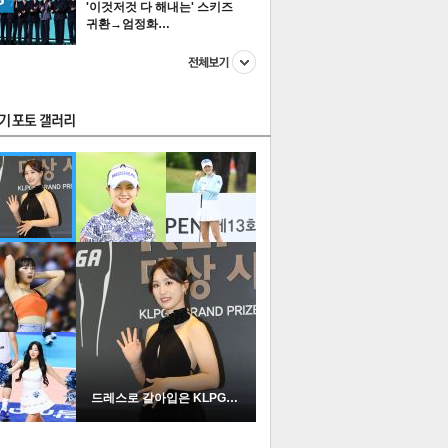
'이것저것 다 해내는' 스키즈
귀환→엄정화…
스투펀
US
이 본 뉴스
스포츠
포토
드레스로 갈아입은 KLPGA …