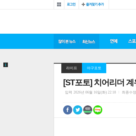
라이프
야구포토
[ST포토] 치어리더 계
입력
2026년 06월 16일(화) 22:18
최종수
0