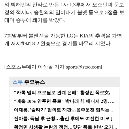
와 박해민의 안타로 만든 1사 1,3루에서 오스틴과 문보
경의 적시타, 송찬의의 밀어내기 볼넷 등으로 3점을 보
태며 승부에 쐐기를 박았다.
7회말부터 불펜진을 가동한 LG는 KIA의 추격을 가볍
게 저지하며 8-2 완승으로 경기를 마무리 지었다.
[스포츠투데이 이상필 기자 sports@stoo.com]
스투
주요뉴스
"카톡 멀티 프로필로 관계 은폐" 황정민 폭로女, 문자…
"매출 10% 안주면 폭로" 박나래 前 매니저 2명, …
이재룡, '술타기' 혐의로 재판…음주운전 혐의는 미적용…
진아름, 득남 후 근황…출산 후에도 여전한 미모 [스타…
황정민 사생활 논란의 쟁점…잇단 폭로·반박 오가는 소모…