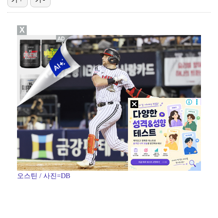
박문성 "축구협회 성접대 의혹? 사실이면 국제 망신…사…
X
"기분 맞춰주려고" 축구협회, 외국인 심판 성접대 의혹…
폭로자 "황정민, 본인 말에 책임져야…내가 사생활에 초…
'주장 완장' 김민재, 한국 떠나기 전 뮌헨 동료들에게…
방은희, 6년 지나도 생생한 母 고독사 아픔…끝내 오열…
오스틴 / 사진=DB