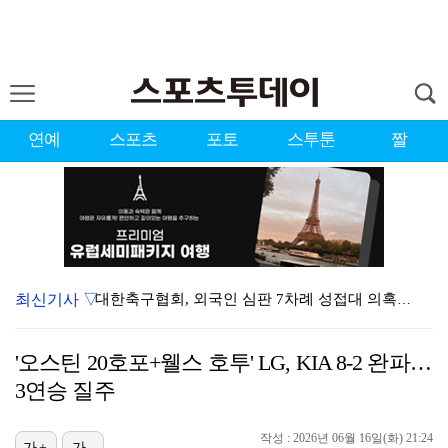
연예
스포츠
포토
스투툰
짤
최신기사 ▽
대한축구협회, 외국인 심판 7차례 성접대 의혹…이 기간…
청문회부터 압수수색·심판 성접대 의혹까지…월드컵 탈락이…
'오스틴 20호포+웰스 호투' LG, KIA 8-2 완파…
3승 사냥 시동 건 서교림 "샷·퍼트 만족스러워…좋은 …
3연승 질주
"우산으로 때려"vs"그런 적 없다"…23기 부부 엇갈…
작성 : 2026년 06월 16일(화) 21:24
가+
가-
박지훈, 9월 잠실실내체육관서 앙코르 콘서트 개최