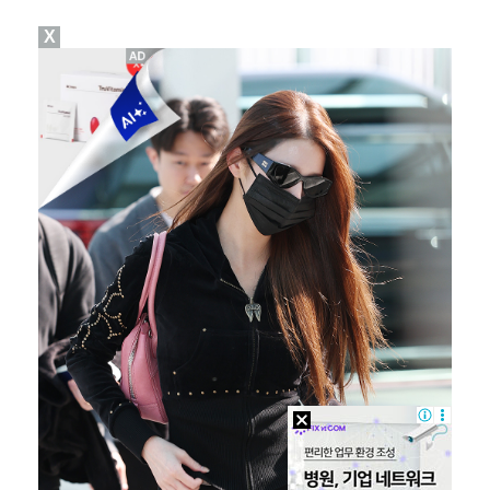
X
"기분 맞춰주려고" 축구협회, 외국인 심판 성접대 의혹…
폭로자 "황정민, 본인 말에 책임져야…내가 사생활에 초…
박문성 "축구협회 성접대 의혹? 사실이면 국제 망신…사…
'주장 완장' 김민재, 한국 떠나기 전 뮌헨 동료들에게…
"우산으로 때려"vs"그런 적 없다"…23기 부부 엇갈…