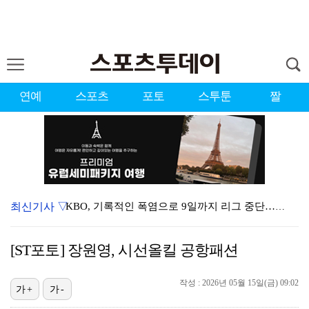
연예
스포츠
포토
스투툰
짤
최신기사 ▽
KBO, 기록적인 폭염으로 9일까지 리그 중단…내달 6…
이강인, 드디어 아틀레티코 선수단과 만났다…시메오네 감…
[ST포토] 장원영, 시선올킬 공항패션
대한축구협회, 외국인 심판 7차례 성접대 의혹…이 기간…
작성 : 2026년 05월 15일(금) 09:02
박지훈, 9월 잠실실내체육관서 앙코르 콘서트 개최
가+
가-
3승 사냥 시동 건 서교림 "샷·퍼트 만족스러워…좋은 …