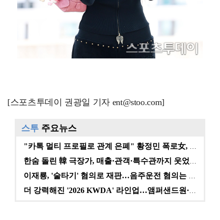
[스포츠투데이 권광일 기자 ent@stoo.com]
스투
주요뉴스
"카톡 멀티 프로필로 관계 은폐" 황정민 폭로女, 문자…
한숨 돌린 韓 극장가, 매출·관객·특수관까지 웃었다 […
이재룡, '술타기' 혐의로 재판…음주운전 혐의는 미적용…
더 강력해진 '2026 KWDA' 라인업…앰퍼샌드원·나…