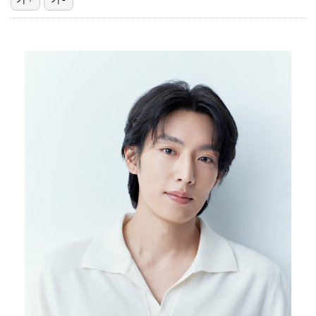
박지훈, 9월 잠실실내체육관서 앙코르 콘서트 개최
"기분 맞춰주려고" 축구협회, 외국인 심판 성접대 의혹…
청문회부터 압수수색·심판 성접대 의혹까지…월드컵 탈락이…
폭로자 "황정민, 본인 말에 책임져야…내가 사생활에 초…
박문성 "축구협회 성접대 의혹? 사실이면 국제 망신…사…