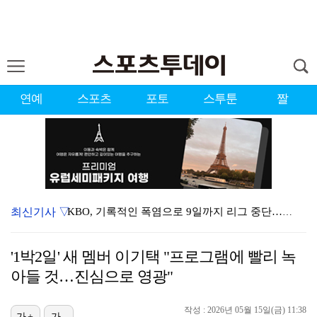
연예
스포츠
포토
스투툰
짤
최신기사 ▽
KBO, 기록적인 폭염으로 9일까지 리그 중단…내달 6…
대한축구협회, 외국인 심판 7차례 성접대 의혹…이 기간…
'1박2일' 새 멤버 이기택 "프로그램에 빨리 녹
이강인, 드디어 아틀레티코 선수단과 만났다…시메오네 감…
아들 것…진심으로 영광"
3승 사냥 시동 건 서교림 "샷·퍼트 만족스러워…좋은 …
작성 : 2026년 05월 15일(금) 11:38
가+
가-
"우산으로 때려"vs"그런 적 없다"…23기 부부 엇갈…