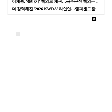
이재룡, '술타기' 혐의로 재판…음주운전 혐의는 미적용…
더 강력해진 '2026 KWDA' 라인업…앰퍼샌드원·나…