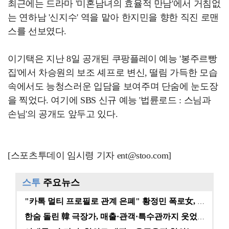
최근에는 드라마 '미혼남녀의 효율적 만남'에서 거침없
는 연하남 '신지수' 역을 맡아 한지민을 향한 직진 로맨
스를 선보였다.
이기택은 지난 8일 공개된 쿠팡플레이 예능 '봉주르빵
집'에서 차승원의 보조 셰프로 변신, 떨림 가득한 모습
속에서도 능청스러운 입담을 보여주며 단숨에 눈도장
을 찍었다. 여기에 SBS 신규 예능 '법륜로드 : 스님과
손님'의 공개도 앞두고 있다.
[스포츠투데이 임시령 기자 ent@stoo.com]
스투
주요뉴스
"카톡 멀티 프로필로 관계 은폐" 황정민 폭로女, 문자…
한숨 돌린 韓 극장가, 매출·관객·특수관까지 웃었다 […