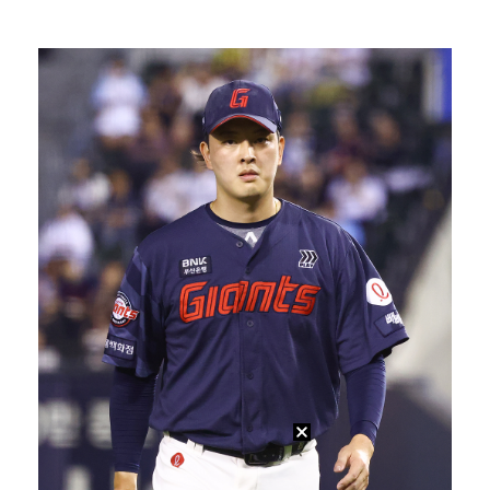
[ST포토] 리센느 리브, '인형이야 사람이야'
[ST포토] 리센느 메이, '안녕~'
한소희, 청순미 벗고 파격 탈색 머리…강렬 아우라 [스…
[ST포토] 제나, '경주공주'
[ST포토] 이강인, 경기서 만난 '2살 절친형' 돈나…