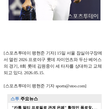
[스포츠투데이 팽현준 기자] 15일 서울 잠실야구장에
서 열린 2026 프로야구 롯데 자이언츠와 두산 베어스
의 경기, 8회 롯데 김원중이 세 타자를 상대하고 교체
되고 있다. 2026.05.15.
[스포츠투데이 팽현준 기자 sports@stoo.com]
스투
주요뉴스
"카톡 멀티 프로필로 관계 은폐" 황정민 폭로女, 문자…