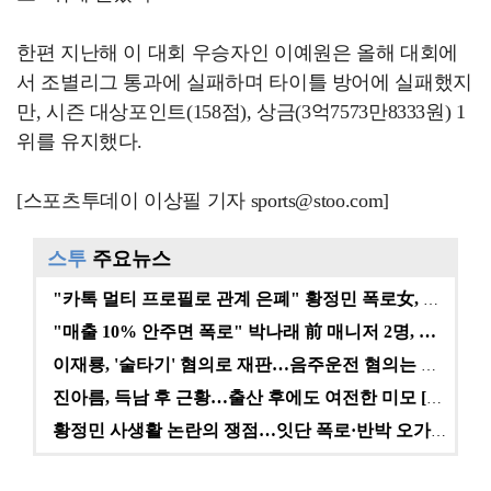
한편 지난해 이 대회 우승자인 이예원은 올해 대회에
서 조별리그 통과에 실패하며 타이틀 방어에 실패했지
만, 시즌 대상포인트(158점), 상금(3억7573만8333원) 1
위를 유지했다.
[스포츠투데이 이상필 기자 sports@stoo.com]
스투
주요뉴스
"카톡 멀티 프로필로 관계 은폐" 황정민 폭로女, 문자…
"매출 10% 안주면 폭로" 박나래 前 매니저 2명, …
이재룡, '술타기' 혐의로 재판…음주운전 혐의는 미적용…
진아름, 득남 후 근황…출산 후에도 여전한 미모 [스타…
황정민 사생활 논란의 쟁점…잇단 폭로·반박 오가는 소모…