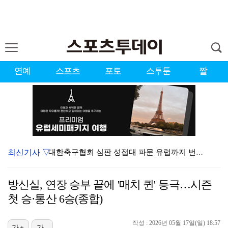
연예
스포츠
포토
스투툰
짤
최신기사 ▽
대한축구협회 심판 성접대 파문 유럽까지 번졌다…佛 매체…
'황정민 스토킹 혐의' A씨 11일 결심 공판
방신실, 연장 승부 끝에 '매치 퀸' 등극…시즌
'첫 승 도전' 장은수 "우승 의식하기보다 내 플레이에…
첫 승·통산 6승(종합)
[ST포토] 호세 히메네스, 한국 팬들 외침에 미소
작성 : 2026년 05월 17일(일) 18:57
[ST포토] 선수들 지켜보는 디에고 시메오네 감독
가+
가-