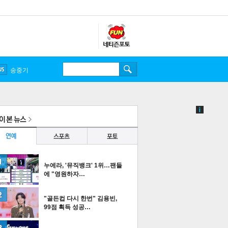
누에라, '뮤직뱅크' 1위…팬들
에 "영원하자…
"골든컵 다시 한번" 김용빈,
99점 획득 성공…