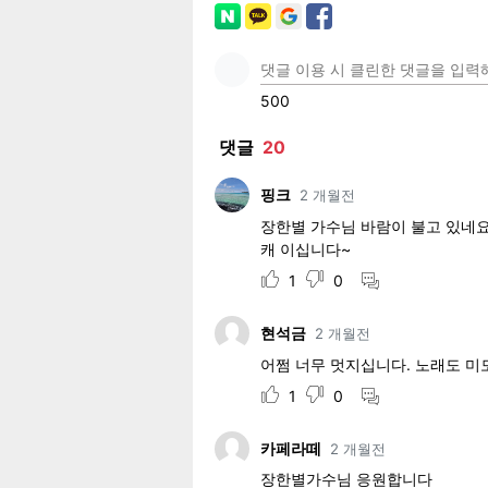
페이
트위
카카
밴드
네이
공유
유
로그