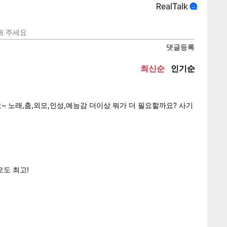
텍스
텍스
url 복
인쇄
목록
게
소