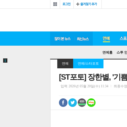
연예홈
스투 
연예
연예/스타포토
[ST포토] 장한별, '기
입력
2026년 05월 20일(수) 11:34
최종수
0