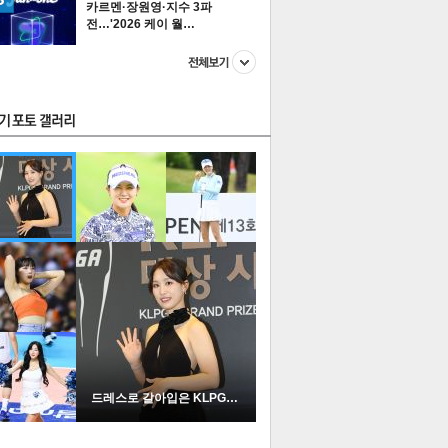
카르멘·장원영·지수 3파
전…'2026 케이 월…
스투펀
US
이 본 뉴스
스포츠
포토
드레스로 갈아입은 KLPGA …