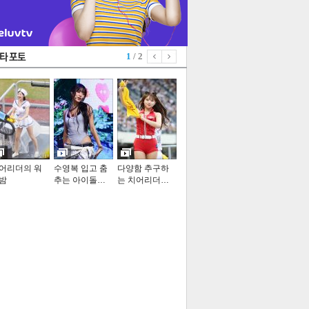
1
/ 2
어리더의 워
수영복 입고 춤
다양함 추구하
밤
추는 아이돌…
는 치어리더…