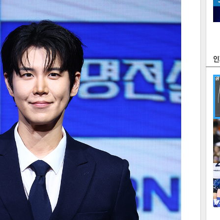
츠
라이프
포토
만화
FOC
많
연예
1
텍스
텍스
url 복
인쇄
목록
2