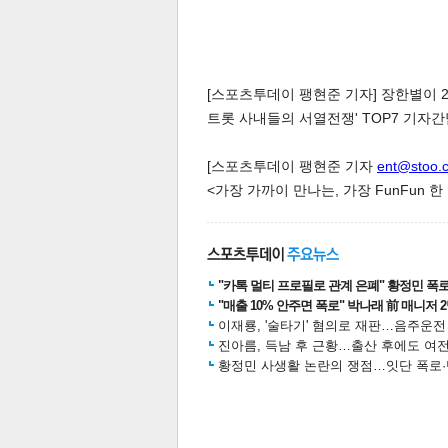
[스포츠투데이 팽현준 기자] 장한별이 
트롯 사내들의 서열전쟁' TOP7 기자
체
인
[스포츠투데이 팽현준 기자
ent@stoo.
<가장 가까이 만나는, 가장 FunFun 
"카톡 멀티 프로필로 관계 은폐" 황정민 폭로女
"매출 10% 안주면 폭로" 박나래 前 매니저 
이재룡, '술타기' 혐의로 재판…음주운
진아름, 득남 후 근황…출산 후에도 여전
황정민 사생활 논란의 쟁점…잇단 폭로·반