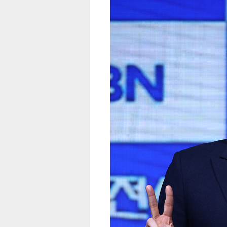
전
로그
즐겨찾기
많이 본 뉴스
최신 뉴스
연예
스포
페이
트위
댓글
밴드
네이