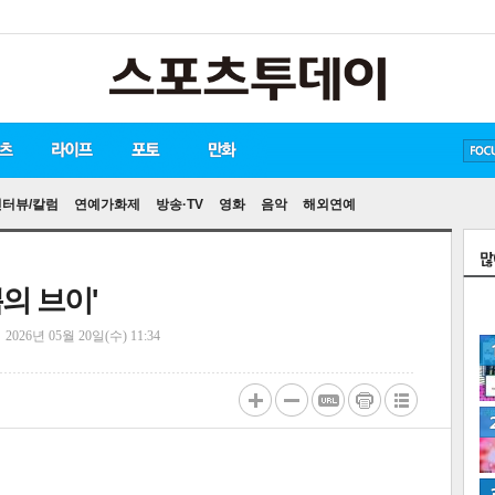
방탄소년단
손흥민
유아인
송중기
인터뷰/칼럼
연예가화제
방송·TV
영화
음악
해외연예
쁨의 브이'
정
2026년 05월 20일(수) 11:34