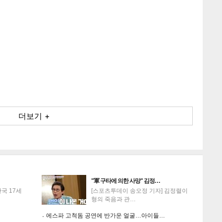
"軍 구타에 의한 사망" 김정…
국 17세
[스포츠투데이 송오정 기자] 김정렬이
형의 죽음과 관…
에스파 고척돔 공연에 반가운 얼굴…아이들…