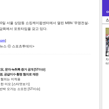
20일 서울 상암동 쇼킹케이팝센터에서 열린 MBN '무명전설-
간담회에서 포토타임을 갖고 있다.
com
]
한 뉴스 ⓒ 스포츠투데이>
치
터
, 문자·녹취록 증거 공개 [ST이슈]
2명, 공갈미수·횡령 혐의로 재판
전 혐의는 미적용
한 미모 [스타엿보기]
박 오가는 소모전 [ST이슈]