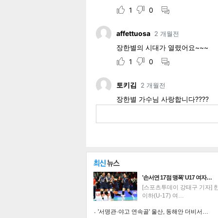
'손서연 17점 맹폭' U17 여자…
기
[스포츠투데이 강태구 기자] 한
이하(U-17) 여…
'서명관·야고 연속골' 울산, 동해안 더비서…