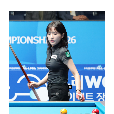
[ST포토] 마서영, 나이스 퍼팅
[ST포토] 마서영, 컨디션 최고
'오징어 게임' 미국판 스핀오프, 제작 무산설 "넷플릭…
[ST포토] 김새로미, 방향이 좋다
[ST포토] 차준환 안무 참여로 높아진 퀄리티