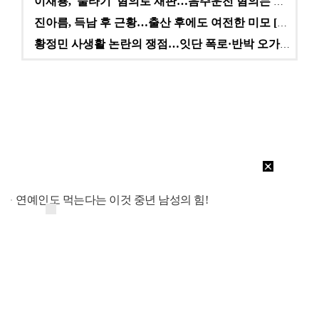
이재룡, '술타기' 혐의로 재판…음주운전 혐의는 미적용…
진아름, 득남 후 근황…출산 후에도 여전한 미모 [스타…
황정민 사생활 논란의 쟁점…잇단 폭로·반박 오가는 소모…