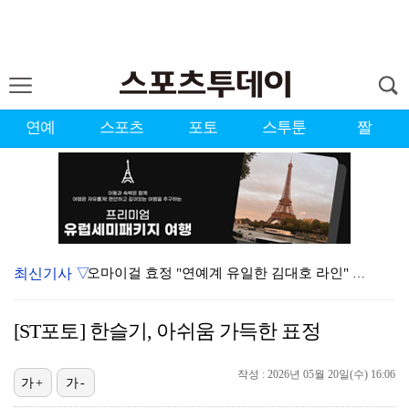
연예
스포츠
포토
스투툰
짤
최신기사 ▽
오마이걸 효정 "연예계 유일한 김대호 라인" 선언…멤버…
'우리동네 전성시대' 딘딘, 첫 촬영부터 멘붕…시작부터…
[ST포토] 한슬기, 아쉬움 가득한 표정
정해인X강하늘X이청아X유재명X김선영 뭉쳤다…'아가미',…
작성 : 2026년 05월 20일(수) 16:06
서장훈 감독 "내 능력 부족" 자책하게 만든 펜타곤과의…
가+
가-
[ST포토] 더울 때 만나는 아이스쇼