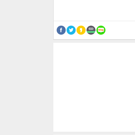
스북
터 공
달기
공유
버블