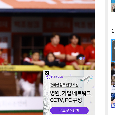
츠
라이프
포토
만화
FOC
많
연예
1
텍스
텍스
url 복
인쇄
목록
2