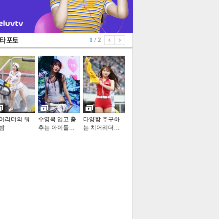
1
/ 2
어리더의 워
수영복 입고 춤
다양함 추구하
밤
추는 아이돌…
는 치어리더…