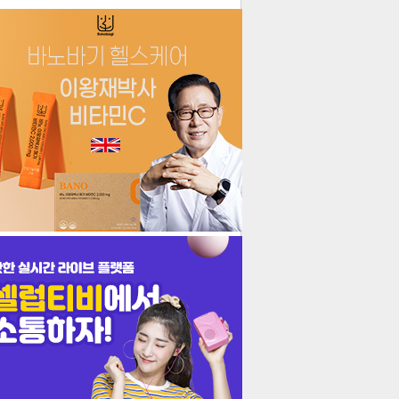
더보기
기포토