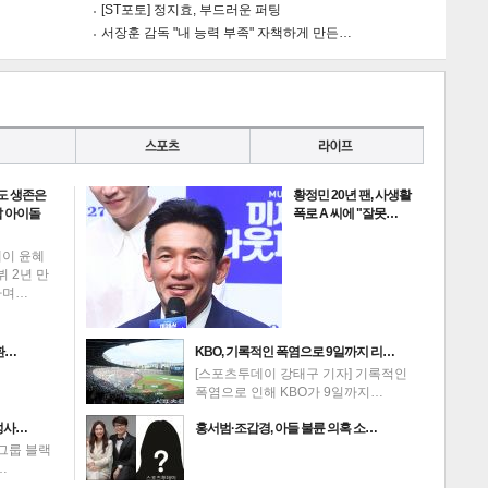
[ST포토] 정지효, 부드러운 퍼팅
서장훈 감독 "내 능력 부족" 자책하게 만든…
게
소
도 생존은
황정민 20년 팬, 사생활
 아이돌
폭로 A 씨에 "잘못…
데이 윤혜
뷔 2년 만
하며…
환…
KBO, 기록적인 폭염으로 9일까지 리…
[스포츠투데이 강태구 기자] 기록적인
폭염으로 인해 KBO가 9일까지…
성사…
홍서범·조갑경, 아들 불륜 의혹 소…
그룹 블랙
…