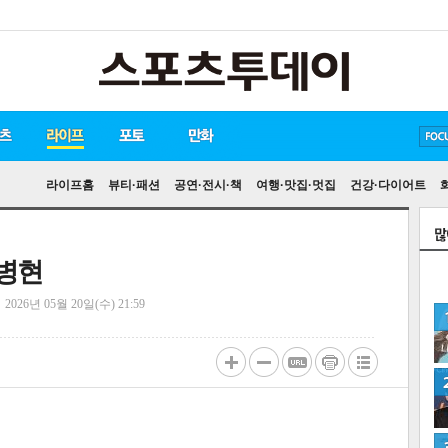
방탄소년단
손흥민
유아인
라이프홈
뷰티·패션
공연·전시·책
여행·맛집·멋집
건강·다이어트
조병현
정
2026년 05월 20일(수) 21:59