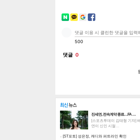
페이
트위
카카
밴드
네이
보
진세연, 전속계약 종료…FA …
[스포츠투데이 김태형 기자] 
연이 신인 시절…
[ST포토] 성은정, 캐디와 퍼트라인 확인