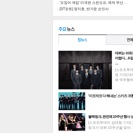
'오징어 게임' 미국판 스핀오프, 제작 무산…
[ST포토] 정지효, 반가운 손인사
공유
유
로그
데뷔는 쉬워
어렵다…K팝
…
[스포츠투
영 기자] 데
에 역주행
'이것저것 다 해내는' 스키즈 귀
최신뉴스
블랙핑크, 완전체 10주년 행사 
[스포츠투데이 김태형 기자] 
핑크가 데뷔 10주년을 맞아 