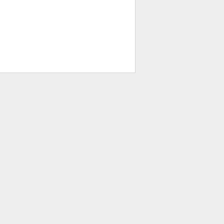
이
다
타포토