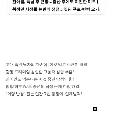
진아름, 득남 후 근황…출산 후에도 여전한 미모 [스타…
황정민 사생활 논란의 쟁점…잇단 폭로·반박 오가는 소모…