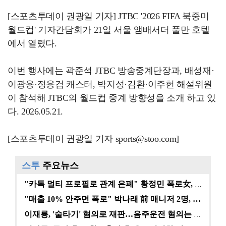
[스포츠투데이 권광일 기자] JTBC '2026 FIFA 북중미
월드컵' 기자간담회가 21일 서울 앰배서더 풀만 호텔
에서 열렸다.
이번 행사에는 곽준석 JTBC 방송중계단장과, 배성재·
이광용·정용검 캐스터, 박지성·김환·이주헌 해설위원
이 참석해 JTBC의 월드컵 중계 방향성을 소개 하고 있
다. 2026.05.21.
[스포츠투데이 권광일 기자 sports@stoo.com]
스투
주요뉴스
"카톡 멀티 프로필로 관계 은폐" 황정민 폭로女, 문자…
"매출 10% 안주면 폭로" 박나래 前 매니저 2명, …
이재룡, '술타기' 혐의로 재판…음주운전 혐의는 미적용…