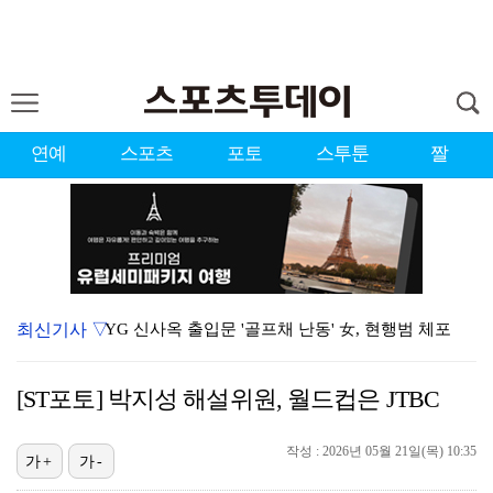
연예
스포츠
포토
스투툰
짤
최신기사 ▽
YG 신사옥 출입문 '골프채 난동' 女, 현행범 체포
축구협회 심판 성정대 의혹 日까지 퍼졌다…"스포츠 공평…
[ST포토] 박지성 해설위원, 월드컵은 JTBC
표창원, 남규리에 15년만 공개 사과…"내가 틀렸다"
작성 : 2026년 05월 21일(목) 10:35
'오타니 MVP 경쟁자' 크로암스트롱, 홈런 아닌 발로…
가+
가-
[ST포토] 김시현, 홀컵에 붙인다