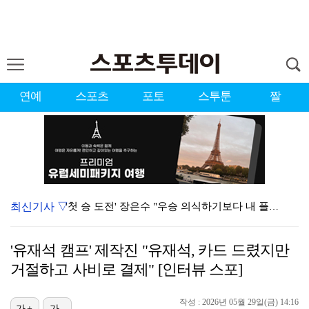
연예
스포츠
포토
스투툰
짤
최신기사 ▽
'첫 승 도전' 장은수 "우승 의식하기보다 내 플레이에…
대한축구협회 심판 성접대 파문 유럽까지 번졌다…佛 매체…
'유재석 캠프' 제작진 "유재석, 카드 드렸지만
에스파, 고척돔 입성…공연 시작 40분 만에 첫 인사 …
거절하고 사비로 결제" [인터뷰 스포]
맨시티 마레스카 감독 "이강인은 훌륭한 선수…아틀레티코…
작성 : 2026년 05월 29일(금) 14:16
[ST포토] 이강인, 환하게 웃으며
가+
가-