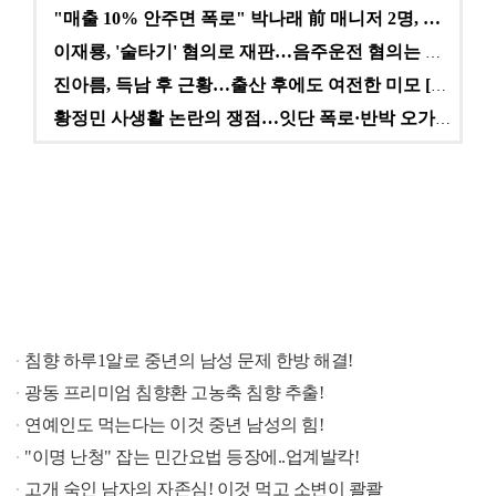
"매출 10% 안주면 폭로" 박나래 前 매니저 2명, …
이재룡, '술타기' 혐의로 재판…음주운전 혐의는 미적용…
진아름, 득남 후 근황…출산 후에도 여전한 미모 [스타…
황정민 사생활 논란의 쟁점…잇단 폭로·반박 오가는 소모…