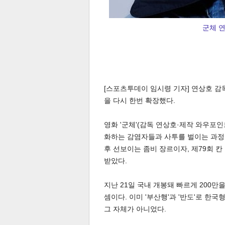
군체 연
체
인
[스포츠투데이 임시령 기자] 연상호 감
을 다시 한번 확장했다.
영화 '군체'(감독 연상호·제작 와우포
화하는 감염자들과 사투를 벌이는 과정을 
후 선보이는 좀비 장르이자, 제79회 
받았다.
지난 21일 국내 개봉돼 빠르게 200만
셈이다. 이미 '부산행'과 '반도'로 한
그 자체가 아니었다.