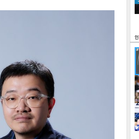
츠
라이프
포토
만화
FOC
많
연예
1
2
텍스
텍스
url 복
인쇄
목록