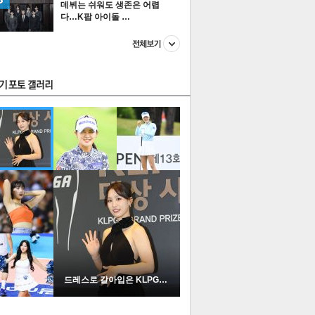
데뷔는 쉬워도 생존은 어렵
다…K팝 아이돌 …
스투펀
US
이 본 뉴스
스포츠
포토
드레스로 갈아입은 KLPGA …