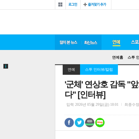
연예홈
스투 
연예
스투 인터뷰/칼럼
'군체' 연상호 감독 
다" [인터뷰]
입력
2026년 05월 29일(금) 18:01
최종수
0