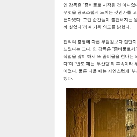
연 감독은 "좀비물로 시작된 건 아니었
무엇을 공포스럽게 느끼는 것인가를 고
든다였다. 그런 순간들이 불편해지는 
스북
터 공
달기
공유
버블
까 싶었다"라며 기획 의도를 밝혔다.
전작의 흥행에 따른 부담감보다 집단지
느꼈다는 그다. 연 감독은 "좀비물로서의
작업을 많이 해서 또 좀비물을 한다는 느
다"며 "반도 때는 '부산행'의 후속이
이었다. 물론 나올 때는 자연스럽게 '
했다.