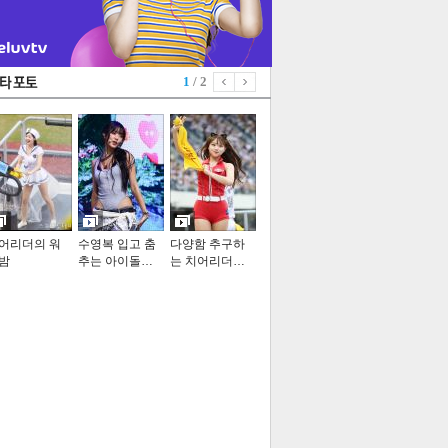
1
/ 2
어리더의 워
수영복 입고 춤
다양함 추구하
밤
추는 아이돌…
는 치어리더…