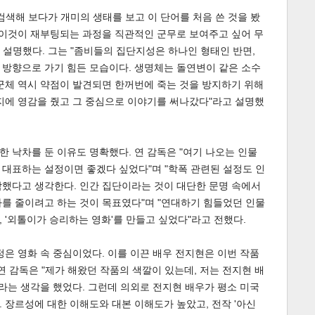
검색해 보다가 개미의 생태를 보고 이 단어를 처음 쓴 것을 봤
 이것이 재부팅되는 과정을 직관적인 군무로 보여주고 싶어 무
설명했다. 그는 "좀비들의 집단지성은 하나인 형태인 반면,
 방향으로 가기 힘든 모습이다. 생명체는 돌연변이 같은 소수
군체 역시 약점이 발견되면 한꺼번에 죽는 것을 방지하기 위해
지에 영감을 줬고 그 중심으로 이야기를 써나갔다"라고 설명했
게
소
 낙차를 둔 이유도 명확했다. 연 감독은 "여기 나오는 인물
대표하는 설정이면 좋겠다 싶었다"며 "학폭 관련된 설정도 인
함했다고 생각한다. 인간 집단이라는 것이 대단한 문명 속에서
를 줄이려고 하는 것이 목표였다"며 "연대하기 힘들었던 인물
 '외톨이가 승리하는 영화'를 만들고 싶었다"라고 전했다.
정은 영화 속 중심이었다. 이를 이끈 배우 전지현은 이번 작품
연 감독은 "제가 해왔던 작품의 색깔이 있는데, 저는 전지현 배
까라는 생각을 했었다. 그런데 의외로 전지현 배우가 평소 미국
 장르성에 대한 이해도와 대본 이해도가 높았고, 전작 '아신