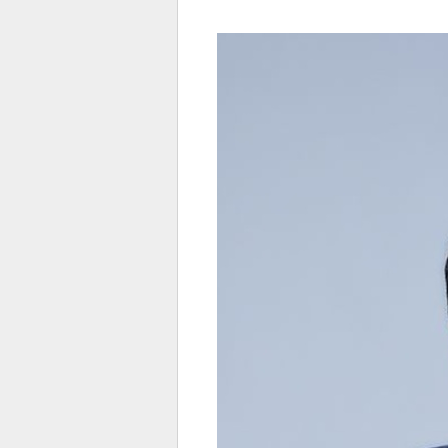
전
로그
즐겨찾기
많이 본 뉴스
최신 뉴스
연예
스포
페이
트위
댓글
밴드
네이