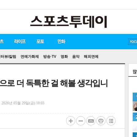
방탄소년단
손흥민
유아인
인터뷰/칼럼
연예가화제
방송·TV
영화
음악
해외연예
"앞으로 더 독특한 걸 해볼 생각입니
정
2026년 05월 29일(금) 18:03