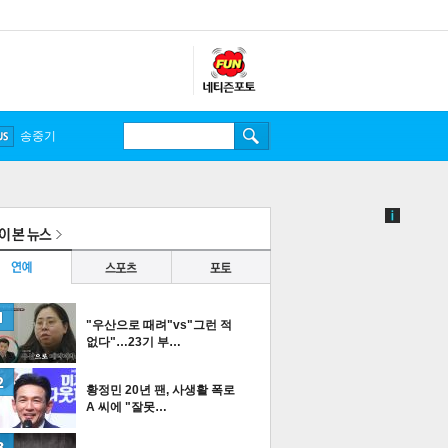
송중기
"우산으로 때려"vs"그런 적
없다"…23기 부…
황정민 20년 팬, 사생활 폭로
A 씨에 "잘못…