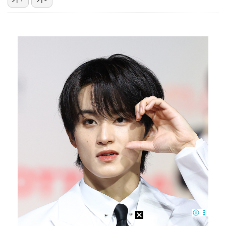
한국 남자배구, 중국 3-0 완파하고 동아시아선수권 결…
"언론사 대표·국회의원도"…최연청, 판사 남편까지 화려…
'첫 승 도전' 장은수 "우승 의식하기보다 내 플레이에…
박지민 아나운서 "발리까지 갔는데…'피의 게임2' 출연…
'서명관·야고 연속골' 울산, 동해안 더비서 포항 제압…