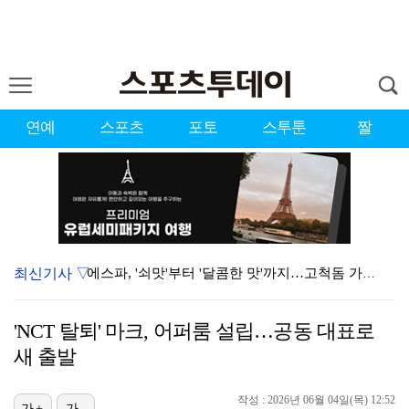
연예
스포츠
포토
스투툰
짤
최신기사 ▽
에스파, '쇠맛'부터 '달콤한 맛'까지…고척돔 가득 채…
블랙핑크, 10주년 행사 논란에 사과 "커뮤니케이션 문…
'NCT 탈퇴' 마크, 어퍼룸 설립…공동 대표로
에스파, 고척돔 입성…공연 시작 40분 만에 첫 인사 …
새 출발
에스파 고척돔 공연에 반가운 얼굴…아이들 미연·트와이스…
작성 : 2026년 06월 04일(목) 12:52
가+
가-
'리그 2연패 정조준' 아스널, 뉴캐슬서 기마랑이스 영…