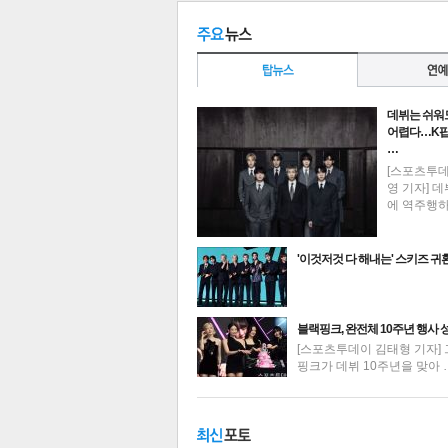
데뷔는 쉬워
공유
유
로그
어렵다…K팝
…
[스포츠투
영 기자] 데
에 역주행
'이것저것 다 해내는' 스키즈 귀
최신뉴스
블랙핑크, 완전체 10주년 행사 
[스포츠투데이 김태형 기자] 
핑크가 데뷔 10주년을 맞아 