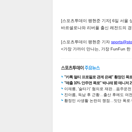
[스포츠투데이 팽현준 기자] 6일 서울 
바르셀로나와 리버풀 출신 레전드의 경
[스포츠투데이 팽현준 기자
sports@st
<가장 가까이 만나는, 가장 FunFun 
"카톡 멀티 프로필로 관계 은폐" 황정민 폭로女
"매출 10% 안주면 폭로" 박나래 前 매니저 
이재룡, '술타기' 혐의로 재판…음주운
진아름, 득남 후 근황…출산 후에도 여전
황정민 사생활 논란의 쟁점…잇단 폭로·반