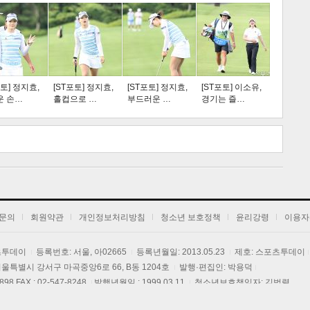
스포츠
라이프
포토] 정지효,
[ST포토] 정지효,
[ST포토] 정지효,
[ST포토] 이소유,
운 손…
홀컵으로 …
부드러운 …
경기는 즐…
트 크
트 축
사
하기
보기
문의
회원약관
개인정보처리방침
청소년 보호정책
윤리강령
이용자
포츠투데이
등록번호: 서울, 아02665
등록년월일: 2013.05.23
제호: 스포츠투데이
] 서울특별시 강서구 마곡중앙6로 66, B동 1204호
발행·편집인: 박용덕
3898 FAX : 02-547-8248
발행년월일 : 1999.03.11
청소년보호책임자: 김범렬
 콘텐츠(기사)는 저작권법의 보호를 받는 바, 무단전재, 복사, 배포 등을 금합니다.