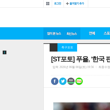
축구포토
[ST포토] 푸욜, '한국
입력
2026년 06월 06일(토) 19:56
최종수
0