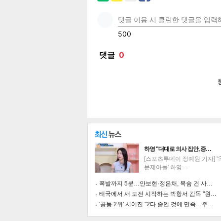
페이
트위
카카
밴드
네이
보
하영 "대대로 의사 집안, 증…
[스포츠투데이 정예원 기자] 
문제아들' 하영…
폭발까지 5분…안보현·정은채, 목숨 건 사…
태국에서 새 도전 시작하는 박항서 감독 "원…
'공동 2위' 서어진 "2타 줄인 것에 만족…주…