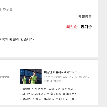
텍스
텍스
url 복
인쇄
목록
이강인, 아틀레티코 마드리드…
'옥탑방의
[스포츠투데이 강태구 기자] 이강인이
새롭게 합류한 …
폭발물 지킨 안보현, '악마 교관' 정은채와…
외신까지 퍼지고 있는 축구협회 성접대 논란…
장재인 "서울 집, 팔자마자 두 배 뛰어…김…