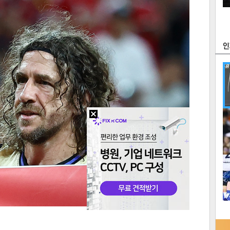
츠
라이프
포토
만화
FOC
많
연예
1
텍스
텍스
url 복
인쇄
목록
2