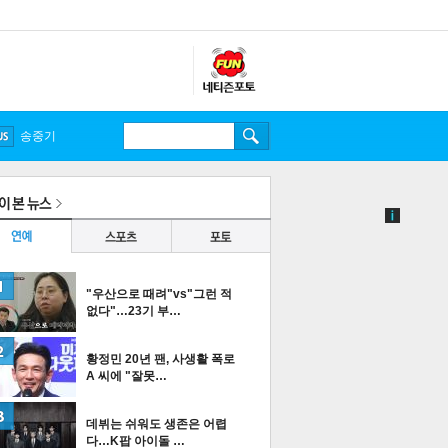
송중기
"우산으로 때려"vs"그런 적
없다"…23기 부…
황정민 20년 팬, 사생활 폭로
A 씨에 "잘못…
데뷔는 쉬워도 생존은 어렵
다…K팝 아이돌 …