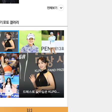
스투펀
US
이 본 뉴스
스포츠
포토
드레스로 갈아입은 KLPGA …