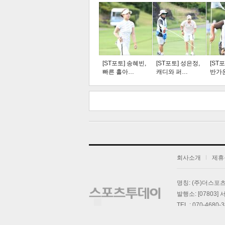
주요뉴스
탑뉴스
연예
[ST포토] 송혜빈,
[ST포토] 성은정,
[ST
빠른 홀아…
캐디와 퍼…
반가
스북
터 공
오톡
공유
버블
회사소개
제휴
명칭: (주)더스
기
발행소: [07803
TEL : 070-4680-
스포츠투데이의 모든