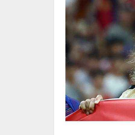
전
로그
즐겨찾기
많이 본 뉴스
최신 뉴스
연예
스포
페이
트위
댓글
밴드
네이