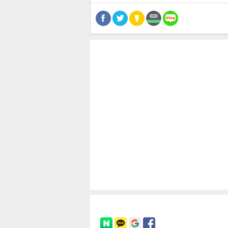
스북
터 공
달기
공유
버블