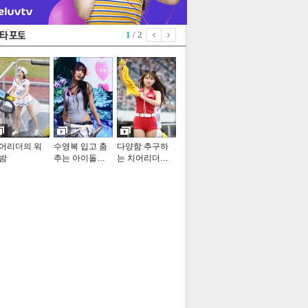
1
/ 2
어리더의 워
수영복 입고 춤
다양함 추구하
밤
추는 아이돌…
는 치어리더…