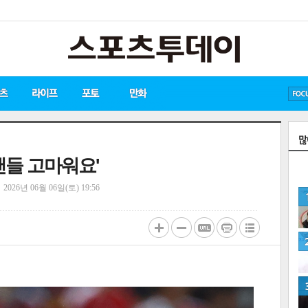
방탄소년단
손흥민
유아인
 팬들 고마워요'
정
2026년 06월 06일(토) 19:56