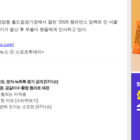
3
상암동 월드컵경기장에서 열린 '2026 챔피언스 임팩트 인 서울'
기가 끝난 후 푸욜이 팬들에게 인사하고 있다.
인
oo.com
]
한 뉴스 ⓒ 스포츠투데이>
, 문자·녹취록 증거 공개 [ST이슈]
2명, 공갈미수·횡령 혐의로 재판
전 혐의는 미적용
한 미모 [스타엿보기]
박 오가는 소모전 [ST이슈]