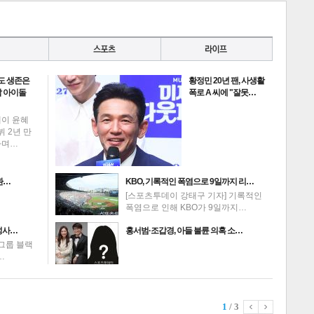
도 생존은
황정민 20년 팬, 사생활
게
소
 아이돌
폭로 A 씨에 "잘못…
데이 윤혜
뷔 2년 만
하며…
환…
KBO, 기록적인 폭염으로 9일까지 리…
[스포츠투데이 강태구 기자] 기록적인
폭염으로 인해 KBO가 9일까지…
성사…
홍서범·조갑경, 아들 불륜 의혹 소…
그룹 블랙
…
1
/ 3