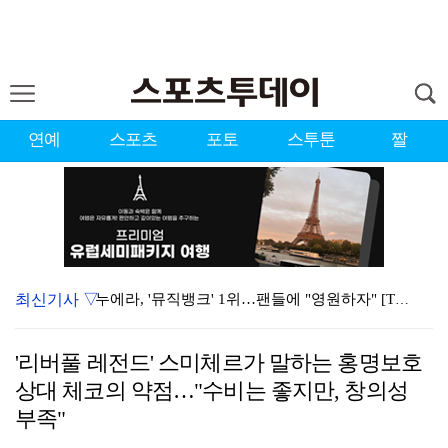
연예
스포츠
포토
스투툰
짤
최신기사 ▽
누에라, '뮤직뱅크' 1위…팬들에 "영원하자" [TV캡…
강채연, 제주삼다수 2R 깜짝 선두 도약…박민지 공동 …
'리버풀 레전드' 스미체르가 말하는 홍명보호
서장훈 감독 "내 능력 부족" 자책하게 만든 펜타곤과의…
상대 체코의 약점…"수비는 좋지만, 창의성
폭발까지 5분…안보현·정은채, 목숨 건 사투 시작(재벌…
부족"
대한축구협회의 '심판 성접대'…최악의 경우 런던 올림픽…