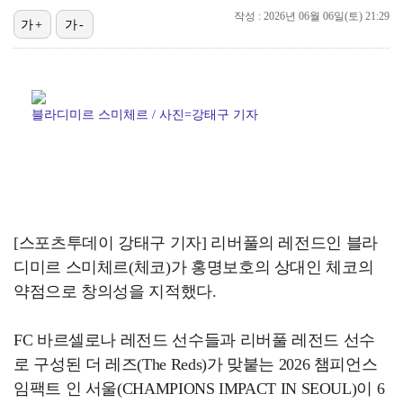
작성 : 2026년 06월 06일(토) 21:29
가+
가-
이강인, 아틀레티코 마드리드 첫 훈련 진행…9일 맨시티…
폭발물 지킨 안보현, '악마 교관' 정은채와 재회(재벌…
대놓고 '심판 마사지'로 결재 받기도…최종 결재권자는 …
블라디미르 스미체르 / 사진=강태구 기자
'1라운드 115위' 김민별, 2라운드 7타 줄이며 7…
외신까지 퍼지고 있는 축구협회 성접대 논란…2002 한…
[스포츠투데이 강태구 기자] 리버풀의 레전드인 블라
디미르 스미체르(체코)가 홍명보호의 상대인 체코의
약점으로 창의성을 지적했다.
FC 바르셀로나 레전드 선수들과 리버풀 레전드 선수
로 구성된 더 레즈(The Reds)가 맞붙는 2026 챔피언스
임팩트 인 서울(CHAMPIONS IMPACT IN SEOUL)이 6