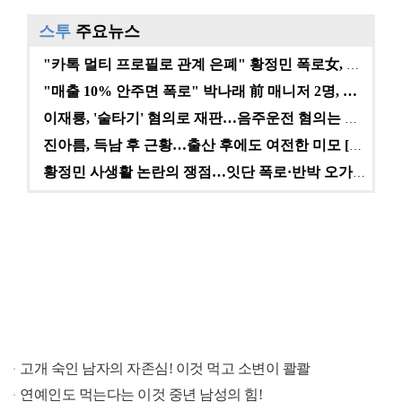
스투
주요뉴스
"카톡 멀티 프로필로 관계 은폐" 황정민 폭로女, 문자…
"매출 10% 안주면 폭로" 박나래 前 매니저 2명, …
이재룡, '술타기' 혐의로 재판…음주운전 혐의는 미적용…
진아름, 득남 후 근황…출산 후에도 여전한 미모 [스타…
황정민 사생활 논란의 쟁점…잇단 폭로·반박 오가는 소모…