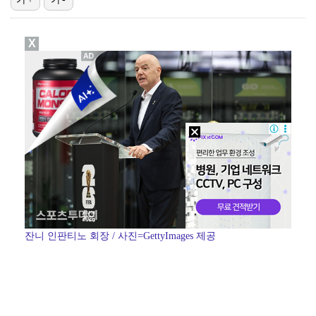
[ST포토] 키키 지유, 포인트 안무로 매력발산
X
아이들 미연, 첫 日 디지털 싱글 '런어웨이' 발매…청…
[ST포토] 키키 이솔, '인형이야 사람이야'
[ST포토] 수이, '사랑해'
[ST포토] 키키 지유, '꽃보다 예쁨'
잔니 인판티노 회장 / 사진=GettyImages 제공