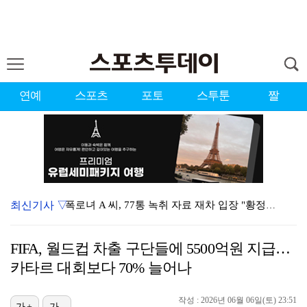
연예
스포츠
포토
스투툰
짤
최신기사 ▽
폭로녀 A 씨, 77통 녹취 자료 재차 입장 "황정민은…
경찰, '감독 선임 논란' 대한축구협회 압수수색…홍명보…
FIFA, 월드컵 차출 구단들에 5500억원 지급…
'이상준쇼' PD "LA 공연 비판 겸허히 수용, 허위…
카타르 대회보다 70% 늘어나
입지 좁아진 김하성, 빅리그 복귀에도 2경기 연속 결장…
작성 : 2026년 06월 06일(토) 23:51
[ST포토] 키키 이솔, '설레는 컴백'
가+
가-