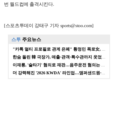
번 월드컵에 출격시킨다.
[스포츠투데이 강태구 기자 sports@stoo.com]
스투
주요뉴스
"카톡 멀티 프로필로 관계 은폐" 황정민 폭로女, 문자…
한숨 돌린 韓 극장가, 매출·관객·특수관까지 웃었다 […
이재룡, '술타기' 혐의로 재판…음주운전 혐의는 미적용…
더 강력해진 '2026 KWDA' 라인업…앰퍼샌드원·나…