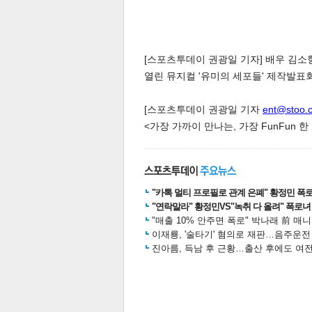
[스포츠투데이 권광일 기자] 배우 김소
열린 뮤지컬 '유미의 세포들' 제작발표
[스포츠투데이 권광일 기자
ent@stoo.
체
인
<가장 가까이 만나는, 가장 FunFun 
"카톡 멀티 프로필로 관계 은폐" 황정민 폭로女
"연락말라" 황정민VS"녹취 다 올려" 폭로녀 A
"매출 10% 안주면 폭로" 박나래 前 매
이재룡, '술타기' 혐의로 재판…음주운
진아름, 득남 후 근황…출산 후에도 여전