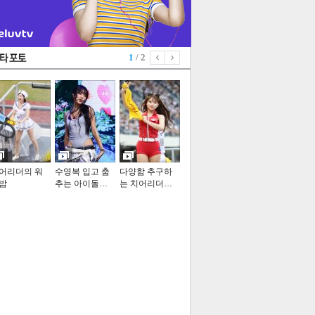
1
/ 2
어리더의 워
수영복 입고 춤
다양함 추구하
밤
추는 아이돌…
는 치어리더…