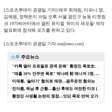
[스포츠투데이 권광일 기자] 배우 최재림, 티파니 영,
김예원, 정택운이 10일 오후 서울 광진구 능동 티켓링
크 1975씨어터에서 열린 뮤지컬 '유미의 세포들' 제작
발표회에 참석해 포즈를 취하고 있다.
[스포츠투데이 권광일 기자 ent@stoo.com]
스투
주요뉴스
"카톡 멀티 프로필로 관계 은폐" 황정민 폭로女, 문자…
"매출 10% 안주면 폭로" 박나래 前 매니저 2명, …
이재룡, '술타기' 혐의로 재판…음주운전 혐의는 미적용…
진아름, 득남 후 근황…출산 후에도 여전한 미모 [스타…
황정민 사생활 논란의 쟁점…잇단 폭로·반박 오가는 소모…