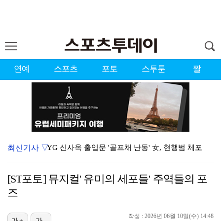
연예
스포츠
포토
스투툰
짤
최신기사 ▽
YG 신사옥 출입문 '골프채 난동' 女, 현행범 체포
축구협회 심판 성정대 의혹 日까지 퍼졌다…"스포츠 공평…
[ST포토] 뮤지컬' 유미의 세포들' 주역들의 포
표창원, 남규리에 15년만 공개 사과…"내가 틀렸다"
즈
[ST포토] 홀아웃 하는 박현경
작성 : 2026년 06월 10일(수) 14:48
[ST포토] 김시현, 홀컵에 붙인다
가+
가-