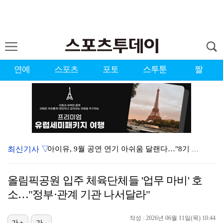
연예
스포츠
포토
스투툰
짤
최신기사 ▽
아이유, 9월 공연 연기 아쉬움 달랜다…"8기 대상 9…
[ST포토] 한아름, 환한 미소
올림픽공원 입주 체육단체들 '업무 마비' 호
[ST포토] 안재희, 승리의 브이
소…"정부·관계 기관 나서달라"
[ST포토] 백송, 멀리가자
작성 : 2026년 06월 11일(목) 10:44
[ST포토] 백송, 힘차게
가+
가-