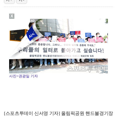
'심야괴담회6' 정수영, 라틴어 구마경 통째로 외워…김…
X
[ST포토] 박다은, 목표지점 확인
'쇼트트랙 에이스' 임종언, 도핑 검사 소재지 보고 위…
[ST포토] 김우정, 캐디와 함께 파이팅
[ST포토] 김우정, 멀리 보낸다
사진=권광일 기자
[스포츠투데이 신서영 기자] 올림픽공원 핸드볼경기장