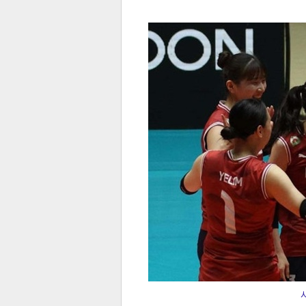
전
로그
즐겨찾기
많이 본 뉴스
최신 뉴스
연예
스포
페이
트위
댓글
밴드
네이