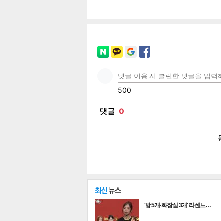
페이
트위
카카
밴드
네이
공유
유
로그
'방 5개·화장실 3개' 리센느…