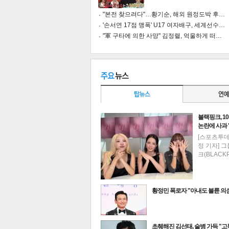
"본전 찾으려다"…황기순, 해외 원정도박 후…
'손서연 17점 맹폭' U17 여자배구, 세계선수…
"軍 구타에 의한 사망" 김정렬, 억울하게 떠…
블랙핑크, 1
논란에 사과
[스포츠투
정 기자] 
크(BLACK
기
황정민 폭로자 "아내도 불륜 
최신뉴스
초췌해진 김선태, 술병 가득 "