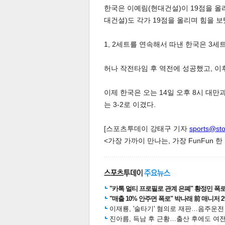
한국은 이예림(현대건설)이 19점을 올
대건설)도 각가 19점을 올리며 힘을 보
1, 2세트를 연속해서 따낸 한국은 3세트
허나 작전타임 후 역전에 성공했고, 이
체
인
이제 한국은 오는 14일 오후 8시 대
는 3-2로 이겼다.
[스포츠투데이 강태구 기자
sports@st
<가장 가까이 만나는, 가장 FunFun 
"카톡 멀티 프로필로 관계 은폐" 황정민 폭로女
"매출 10% 안주면 폭로" 박나래 前 매니저 
이재룡, '술타기' 혐의로 재판…음주운
진아름, 득남 후 근황…출산 후에도 여전