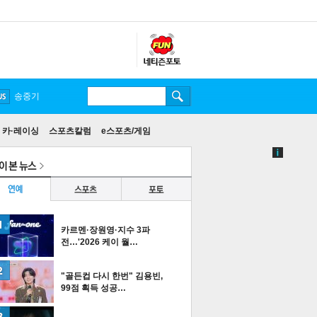
송중기
카·레이싱
스포츠칼럼
e스포츠/게임
카르멘·장원영·지수 3파
전…'2026 케이 월…
"골든컵 다시 한번" 김용빈,
99점 획득 성공…