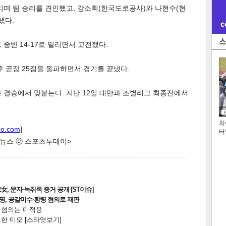
리며 팀 승리를 견인했고, 강소휘(한국도로공사)와 나현수(현
탰다.
 중반 14-17로 밀리면서 고전했다.
후 곧장 25점을 돌파하면서 경기를 끝냈다.
만과 결승에서 맞붙는다. 지난 12일 대만과 조별리그 최종전에서
치
oo.com
]
터
한 뉴스 ⓒ 스포츠투데이>
, 문자·녹취록 증거 공개 [ST이슈]
2명, 공갈미수·횡령 혐의로 재판
전 혐의는 미적용
한 미모 [스타엿보기]