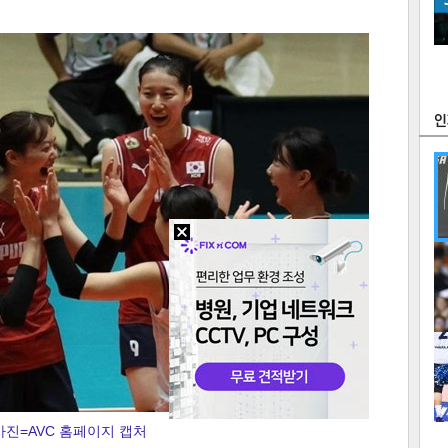
츠
라이프
포토
만화
FOC
많
연예
1
2
사진=AVC 홈페이지 캡처
텍스
텍스
url 복
인쇄
목록