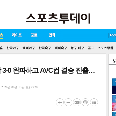
방탄소년단
손흥민
유아인
홈
한국야구
해외야구
한국축구
해외축구
농구·배구
골프
스포츠종합
3-0 완파하고 AVC컵 결승 진출…
정
2026년 06월 13일(토) 23:20