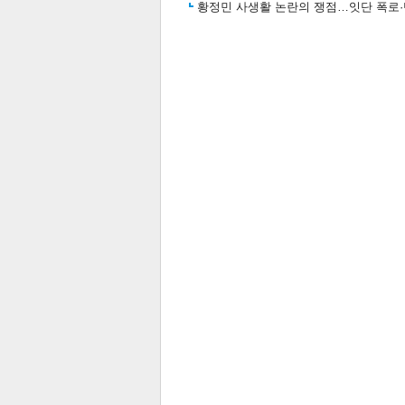
황정민 사생활 논란의 쟁점…잇단 폭로·반
스북
터 공
달기
공유
버블
관련뉴스