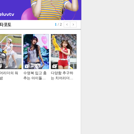
1
/ 2
어리더의 워
수영복 입고 춤
다양함 추구하
밤
추는 아이돌…
는 치어리더…