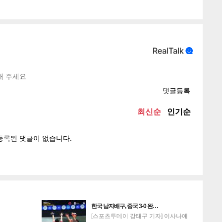
텍스
텍스
url 복
인쇄
목록
게
소
한국 남자배구, 중국 3-0 완…
[스포츠투데이 강태구 기자] 이사나예