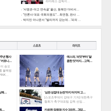
라미레스 감독이…
'서명관·야고 연속골' 울산, 동해안 더비서…
"언론사 대표·국회의원도"…최연청, 판사 …
박지민 아나운서 "발리까지 갔는데…'피의 …
0주년 행사
에스파, '쇠맛'부터 '달
 "커뮤니…
콤한 맛'까지…고척…
데이 송오
그룹 블랙핑
PINK…
의심해…
'심판 성접대 논란'까지 터지며 고…
[스포츠투데이 강태구 기자] 대한축구
협회가 축구대표팀 감독 선임…
고독…
카르멘·장원영·지수 3파전…'202…