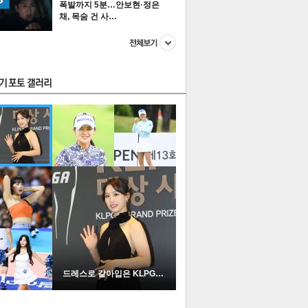
폭발까지 5분…안보현·정은
채, 목숨 건 사…
스투펀
US
이 본 뉴스
스포츠
포토
드레스로 갈아입은 KLPGA …