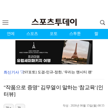
연예
스포츠
포토
스투툰
짤
최신기사 ▽
[ST포토] 도겸-민규-정한, '우리는 맨시티 팬'
종영 '결혼의 완성' 남궁민, 이설과 이혼…김대명·우지…
"작품으로 증명" 김무열이 말하는 '참교육' [인
'미우새' 탁재훈, 50대 마지막 생일날 '아근진' 폐…
터뷰]
'7번' 이강인, 한국 팬들 앞에서 AT마드리드 데뷔……
작성 : 2026년 06월 15일(월) 08:55
가+
가-
이강인 "한국 축구, 어려운 상황이지만…좋은 모습도 봐…