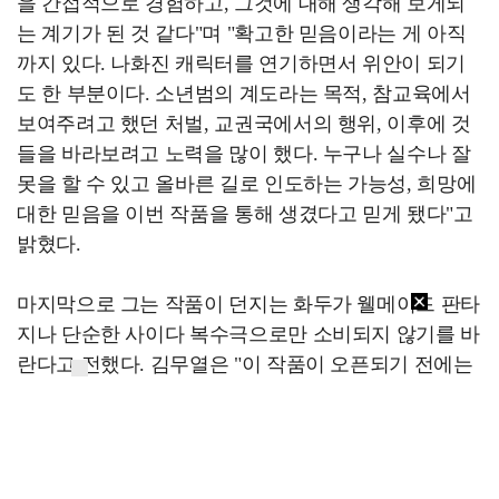
을 간접적으로 경험하고, 그것에 대해 생각해 보게되
는 계기가 된 것 같다"며 "확고한 믿음이라는 게 아직
까지 있다. 나화진 캐릭터를 연기하면서 위안이 되기
도 한 부분이다. 소년범의 계도라는 목적, 참교육에서
보여주려고 했던 처벌, 교권국에서의 행위, 이후에 것
들을 바라보려고 노력을 많이 했다. 누구나 실수나 잘
못을 할 수 있고 올바른 길로 인도하는 가능성, 희망에
대한 믿음을 이번 작품을 통해 생겼다고 믿게 됐다"고
밝혔다.
마지막으로 그는 작품이 던지는 화두가 웰메이드 판타
지나 단순한 사이다 복수극으로만 소비되지 않기를 바
란다고 전했다. 김무열은 "이 작품이 오픈되기 전에는
재밌게 봐주시겠다는 기대를 했지만, 국경을 넘어서
공감을 살 수 있을지는 몰랐다. 그런데 독일, 프랑스,
미국 등에서도 비슷한 일들이 많더라. 부모 입장 학생
입장 선생님의 입장이 다 똑같구나 싶었다. 교육의 장