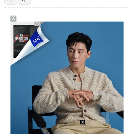
[ST포토] 리센느 리브, '인형이야 사람이야'
X
[ST포토] 리센느 메이, '안녕~'
한소희, 청순미 벗고 파격 탈색 머리…강렬 아우라 [스…
[ST포토] 제나, '경주공주'
[ST포토] 이강인, 경기서 만난 '2살 절친형' 돈나…