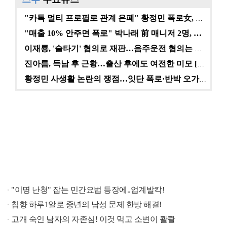
"카톡 멀티 프로필로 관계 은폐" 황정민 폭로女, 문자…
"매출 10% 안주면 폭로" 박나래 前 매니저 2명, …
이재룡, '술타기' 혐의로 재판…음주운전 혐의는 미적용…
진아름, 득남 후 근황…출산 후에도 여전한 미모 [스타…
황정민 사생활 논란의 쟁점…잇단 폭로·반박 오가는 소모…