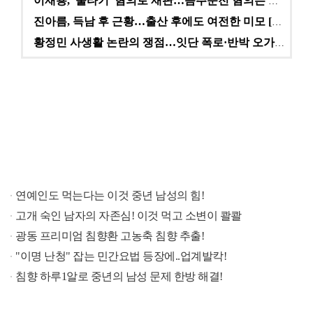
이재룡, '술타기' 혐의로 재판…음주운전 혐의는 미적용…
진아름, 득남 후 근황…출산 후에도 여전한 미모 [스타…
황정민 사생활 논란의 쟁점…잇단 폭로·반박 오가는 소모…