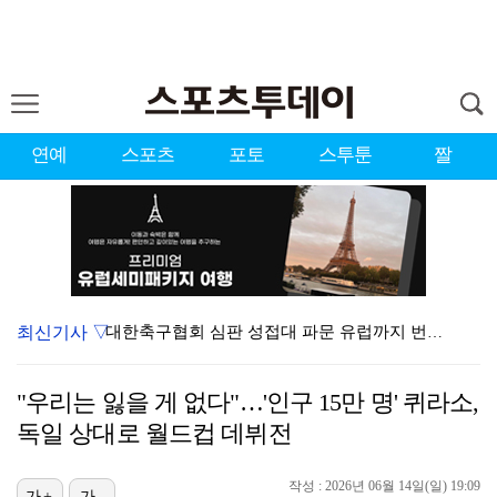
연예
스포츠
포토
스투툰
짤
최신기사 ▽
대한축구협회 심판 성접대 파문 유럽까지 번졌다…佛 매체…
'황정민 스토킹 혐의' A씨 11일 결심 공판
"우리는 잃을 게 없다"…'인구 15만 명' 퀴라소,
'첫 승 도전' 장은수 "우승 의식하기보다 내 플레이에…
독일 상대로 월드컵 데뷔전
[ST포토] 호세 히메네스, 한국 팬들 외침에 미소
작성 : 2026년 06월 14일(일) 19:09
[ST포토] 선수들 지켜보는 디에고 시메오네 감독
가+
가-