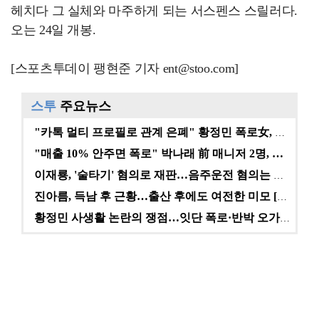
헤치다 그 실체와 마주하게 되는 서스펜스 스릴러다.
오는 24일 개봉.
[스포츠투데이 팽현준 기자 ent@stoo.com]
스투
주요뉴스
"카톡 멀티 프로필로 관계 은폐" 황정민 폭로女, 문자…
"매출 10% 안주면 폭로" 박나래 前 매니저 2명, …
이재룡, '술타기' 혐의로 재판…음주운전 혐의는 미적용…
진아름, 득남 후 근황…출산 후에도 여전한 미모 [스타…
황정민 사생활 논란의 쟁점…잇단 폭로·반박 오가는 소모…