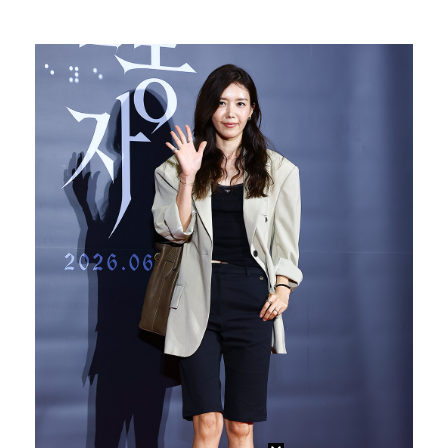
대놓고 '심판 마사지'로 결재 받기도…최종 결재권자는 …
외신까지 퍼지고 있는 축구협회 성접대 논란…2002 한…
보스턴, 'KBO MVP' 페디 무너뜨리며 연장 13회…
'1라운드 115위' 김민별, 2라운드 7타 줄이며 7…
"골든컵 다시 한번" 김용빈, 99점 획득 성공(금타는…