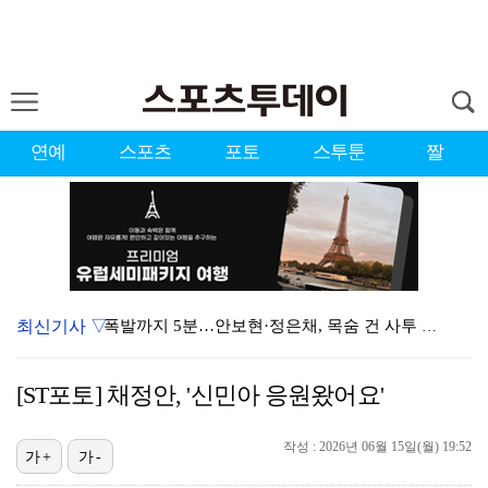
연예
스포츠
포토
스투툰
짤
최신기사 ▽
폭발까지 5분…안보현·정은채, 목숨 건 사투 시작(재벌…
이강인, 아틀레티코 마드리드 첫 훈련 진행…9일 맨시티…
[ST포토] 채정안, '신민아 응원왔어요'
대한축구협회의 '심판 성접대'…최악의 경우 런던 올림픽…
작성 : 2026년 06월 15일(월) 19:52
태국에서 새 도전 시작하는 박항서 감독 "원팀 만들어 …
가+
가-
폭발물 지킨 안보현, '악마 교관' 정은채와 재회(재벌…