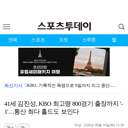
연예
스포츠
포토
스투툰
짤
최신기사 ▽
KBO, 기록적인 폭염으로 9일까지 리그 중단…내달 6…
이강인, 드디어 아틀레티코 선수단과 만났다…시메오네 감…
41세 김진성, KBO 최고령 800경기 출장까지 '-
대한축구협회, 외국인 심판 7차례 성접대 의혹…이 기간…
1'…통산 최다 홀드도 보인다
박지훈, 9월 잠실실내체육관서 앙코르 콘서트 개최
작성 : 2026년 06월 16일(화) 15:30
가+
가-
3승 사냥 시동 건 서교림 "샷·퍼트 만족스러워…좋은 …