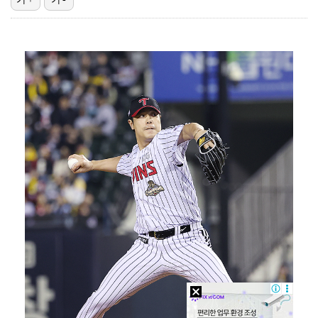
"기분 맞춰주려고" 축구협회, 외국인 심판 성접대 의혹…
박문성 "축구협회 성접대 의혹? 사실이면 국제 망신…사…
폭로자 "황정민, 본인 말에 책임져야…내가 사생활에 초…
'주장 완장' 김민재, 한국 떠나기 전 뮌헨 동료들에게…
"우산으로 때려"vs"그런 적 없다"…23기 부부 엇갈…