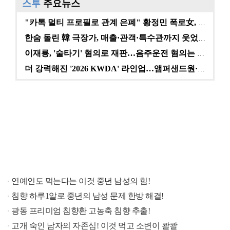
스투
주요뉴스
"카톡 멀티 프로필로 관계 은폐" 황정민 폭로女, 문자…
한숨 돌린 韓 극장가, 매출·관객·특수관까지 웃었다 […
이재룡, '술타기' 혐의로 재판…음주운전 혐의는 미적용…
더 강력해진 '2026 KWDA' 라인업…앰퍼샌드원·나…