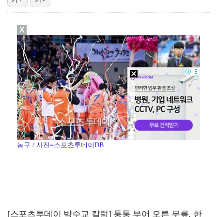
[ST포토] 리센느 리브, '인형이야 사람이야'
X
한소희, 청순미 벗고 파격 탈색 머리…강렬 아우라 [스…
[ST포토] 리센느 메이, '안녕~'
[ST포토] 이강인, 경기서 만난 '2살 절친형' 돈나…
[ST포토] 제나, '경주공주'
농구 / 사진=스포츠투데이DB
[스포츠투데이 박수교 칼럼] 퉁퉁 부어 오른 무릎. 한