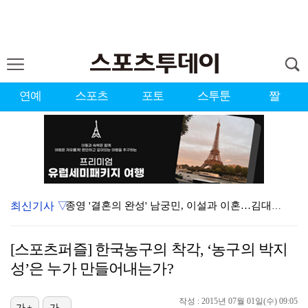
연예
스포츠
포토
스투툰
짤
최신기사 ▽
종영 '결혼의 완성' 남궁민, 이설과 이혼…김대명·우지…
[ST포토] 도겸-민규-정한, '우리는 맨시티 팬'
[스포츠퍼즐] 한국농구의 착각, ‘농구의 박지
'미우새' 탁재훈, 50대 마지막 생일날 '아근진' 폐…
성’은 누가 만들어내는가?
이강인 "한국 축구, 어려운 상황이지만…좋은 모습도 봐…
작성 : 2015년 07월 01일(수) 09:05
가+
가-
'7번' 이강인, 한국 팬들 앞에서 AT마드리드 데뷔……