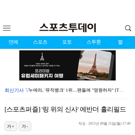
연예
스포츠
포토
스투툰
짤
최신기사 ▽
누에라, '뮤직뱅크' 1위…팬들에 "영원하자" [TV캡…
강채연, 제주삼다수 2R 깜짝 선두 도약…박민지 공동 …
[스포츠퍼즐] '링 위의 신사' 에반더 홀리필드
폭발까지 5분…안보현·정은채, 목숨 건 사투 시작(재벌…
작성 : 2015년 09월 21일(월) 17:49
이강인, 아틀레티코 마드리드 첫 훈련 진행…9일 맨시티…
가+
가-
대한축구협회의 '심판 성접대'…최악의 경우 런던 올림픽…