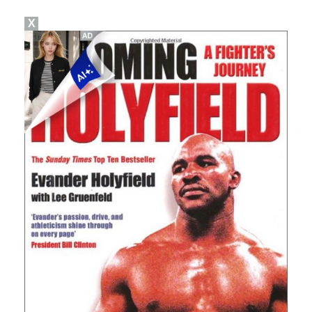
X
폭발물 지킨 안보현, '악마 교관' 정은채와 재회(재벌…
외신까지 퍼지고 있는 축구협회 성접대 논란…2002 한…
태국에서 새 도전 시작하는 박항서 감독 "원팀 만들어 …
대놓고 '심판 마사지'로 결재 받기도…최종 결재권자는 …
'1라운드 115위' 김민별, 2라운드 7타 줄이며 7…