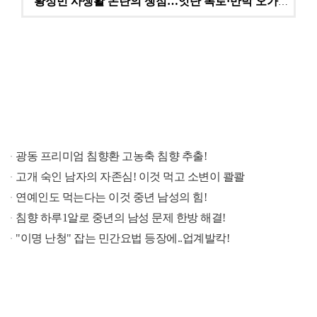
황정민 사생활 논란의 쟁점…잇단 폭로·반박 오가는 소모…