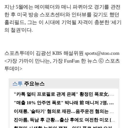
지난 5월에는 메이웨더와 매니 파퀴아오 경기를 관전
한 후 미국 방송 스포츠센터와 인터뷰를 갖기도 했던
홀리필드, 그는 이 시대에 기억될 자격이 충분한 '세기
의 철권'이다.
스포츠투데이 김광선 KBS 해설위원 sports@stoo.com
<가장 가까이 만나는, 가장 FunFun 한 뉴스 ⓒ 스포츠
투데이>
스투
주요뉴스
"카톡 멀티 프로필로 관계 은폐" 황정민 폭로女, 문자…
"매출 10% 안주면 폭로" 박나래 前 매니저 2명, …
이재룡, '술타기' 혐의로 재판…음주운전 혐의는 미적용…
진아름, 득남 후 근황…출산 후에도 여전한 미모 [스타…