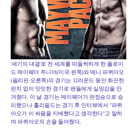
'세기의 대결'로 전 세계를 떠들썩하게 한 플로이
드 메이웨더 주니어(미국·왼쪽)와 매니 파퀴아오
(필리핀·오른쪽)의 경기는 12라운드 동안 화끈한
펀치 없이 밋밋한 경기로 팬들에게 실망감을 안
겨줬다. 이 날 경기는 메이웨더가 판정승으로 승
리했으나 홀리필드는 경기 후 인터뷰에서 "파퀴
아오가 이 싸움을 지배했다고 생각한다"고 말하
며 파퀴아오의 손을 들어줬다.