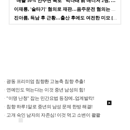
"매출 10% 안주면 폭로" 박나래 前 매니저 2명, …
이재룡, '술타기' 혐의로 재판…음주운전 혐의는 미적용…
진아름, 득남 후 근황…출산 후에도 여전한 미모 [스타…