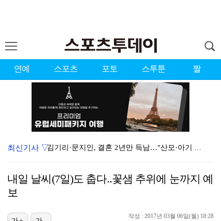
연예
스포츠
포토
스투툰
짤
최신기사 ▽
김기리·문지인, 결혼 2년만 득남…"산모·아기 모두 건…
'사랑이 온다', 시청률 15% 돌파…자체 최고
내일 날씨(7일)도 춥다..꽃샘 추위에 눈까지 예
1위 '오디세이', 주말동안 133만명 봤다…'스파이더…
보
'런닝맨' 김지유, 유재석 라인 도전…2049 시청률 …
작성 : 2017년 03월 06일(월) 18:28
가+
가-
'욕망의 덫' 장서희 "인간의 이중성 연기하고팠다…독기…