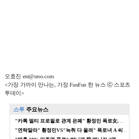
오효진 ent@stoo.com
<가장 가까이 만나는, 가장 FunFun 한 뉴스 ⓒ 스포츠
투데이>
스투
주요뉴스
"카톡 멀티 프로필로 관계 은폐" 황정민 폭로女, 문자…
"연락말라" 황정민VS"녹취 다 올려" 폭로녀 A 씨,…