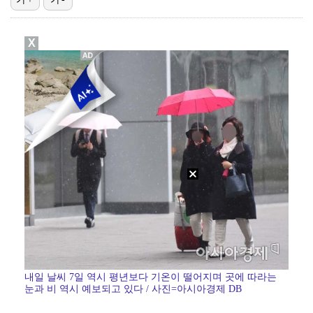
'욕망의 덫' 전혜원 "모든 걸 쏟아야겠다 다짐, 매 …
X
이설, '결혼의 완성' 종영 소감 "고세윤의 강인함 떠…
'스틸야드 석재 낙하' 프로축구연맹, K리그 전 구단 …
'베니스의 상인' 이상윤, 대극장 꽉 채운 원캐스트 열…
프로당구 PBA 팀리그 2라운드, 화성특례시서 12-2…
내일 날씨 7일 역시 평년보다 기온이 떨어지며 곳에 따라는
눈과 비 역시 예보되고 있다 / 사진=아시아경제 DB