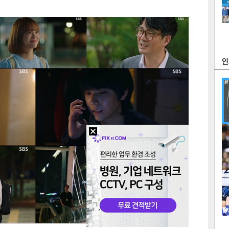
츠
라이프
포토
만화
FOC
많
연예
1
2
텍스
텍스
url 복
인쇄
목록