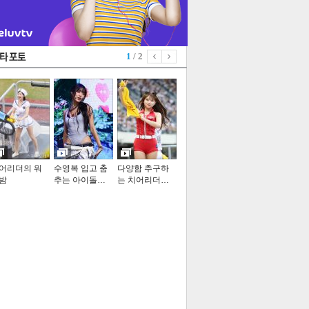
1
/ 2
어리더의 워
수영복 입고 춤
다양함 추구하
밤
추는 아이돌…
는 치어리더…