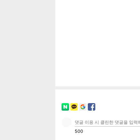
보
페이
트위
카카
밴드
네이