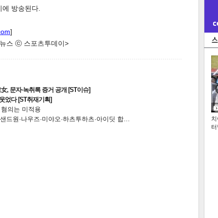
0시에 방송된다.
com
]
한 뉴스 ⓒ 스포츠투데이>
, 문자·녹취록 증거 공개 [ST이슈]
웃었다 [ST취재기획]
전 혐의는 미적용
…앰퍼샌드원·나우즈·미야오·하츠투하츠·아이딧 합…
치
터