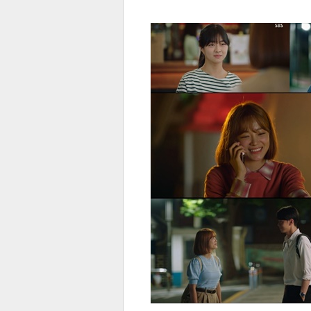
전
로그
즐겨찾기
많이 본 뉴스
최신 뉴스
연예
스포
페이
트위
댓글
밴드
네이