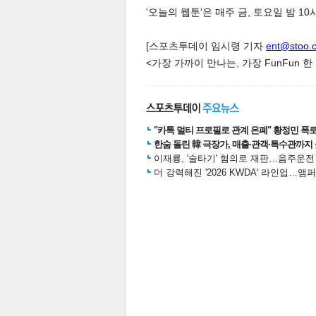
'오늘의 웹툰'은 매주 금, 토요일 밤 1
[스포츠투데이 임시령 기자
ent@stoo.
<가장 가까이 만나는, 가장 FunFun 
체
인
"카톡 멀티 프로필로 관계 은폐" 황정민 폭로女
한숨 돌린 韓 극장가, 매출·관객·특수관까지 
이재룡, '술타기' 혐의로 재판…음주운
더 강력해진 '2026 KWDA' 라인업