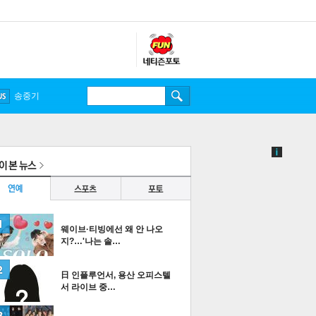
송중기
웨이브·티빙에선 왜 안 나오
지?…'나는 솔…
日 인플루언서, 용산 오피스텔
서 라이브 중…