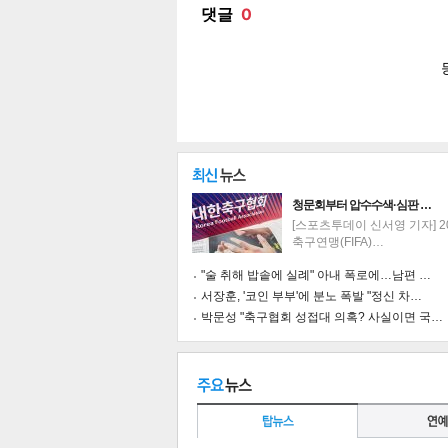
공유
유
로그
청문회부터 압수수색·심판 …
[스포츠투데이 신서영 기자] 2
축구연맹(FIFA)…
"술 취해 밥솥에 실례" 아내 폭로에…남편 …
서장훈, '코인 부부'에 분노 폭발 "정신 차…
박문성 "축구협회 성접대 의혹? 사실이면 국…