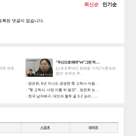
게
소
"우산으로 때려"vs"그런 적 …
026 국제
[스포츠투데이 정예원 기자] '이혼숙려
캠프' 부부의 주…
방은희, 6년 지나도 생생한 母 고독사 아픔…
"母 고독사, 사망 이틀 뒤 발견"…방은희 눈…
한국 남자배구, 대만과 혈투 끝 3-2 승리……