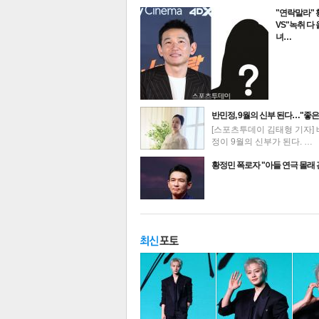
"연락말라"
VS"녹취 다
녀…
반민정, 9월의 신부 된다…"좋은
[스포츠투데이 김태형 기자] 
정이 9월의 신부가 된다. …
최신뉴스
황정민 폭로자 "아들 연극 몰래
기
주요뉴스