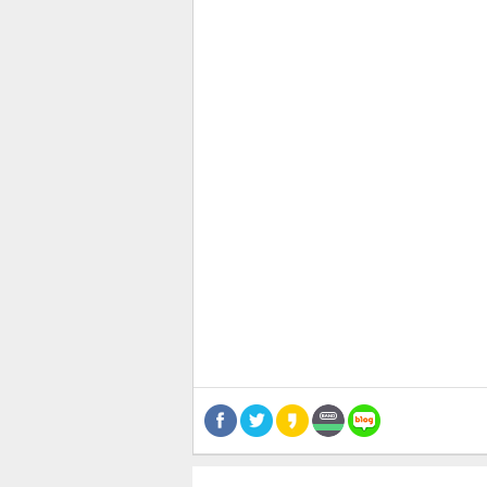
스북
터 공
달기
공유
버블
관련뉴스