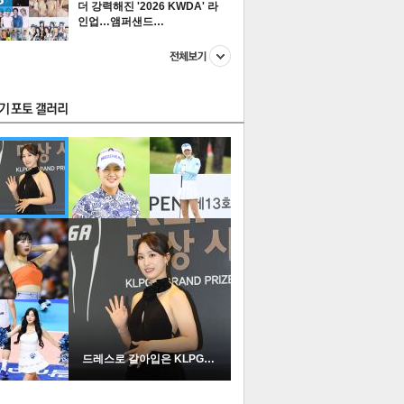
더 강력해진 '2026 KWDA' 라
인업…앰퍼샌드…
스투펀
US
이 본 뉴스
스포츠
포토
드레스로 갈아입은 KLPGA …