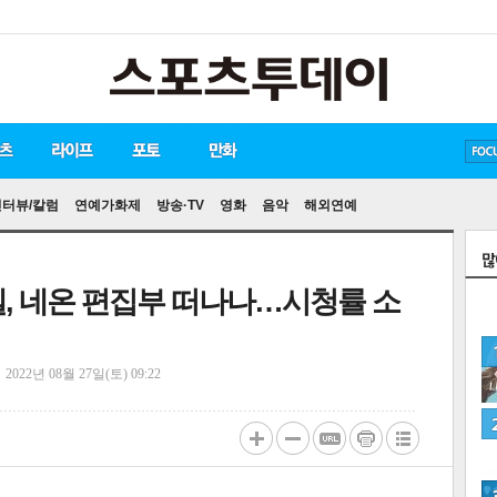
방탄소년단
손흥민
유아인
인터뷰/칼럼
연예가화제
방송·TV
영화
음악
해외연예
엘, 네온 편집부 떠나나…시청률 소
정
2022년 08월 27일(토) 09:22