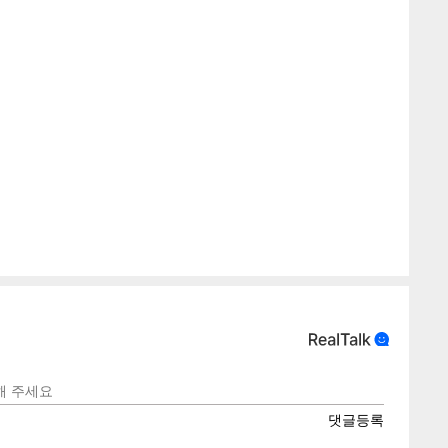
텍스
텍스
url 복
인쇄
목록