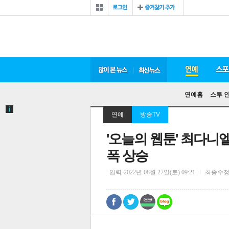
연예홈
스투 
연예
방송TV
'오늘의 웹툰' 최다니
폭 상승
입력
2022년 08월 27일(토) 09:21
최종수
0