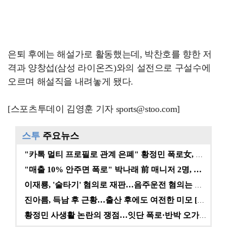
은퇴 후에는 해설가로 활동했는데, 박찬호를 향한 저
격과 양창섭(삼성 라이온즈)와의 설전으로 구설수에
오르며 해설직을 내려놓게 됐다.
[스포츠투데이 김영훈 기자 sports@stoo.com]
스투
주요뉴스
"카톡 멀티 프로필로 관계 은폐" 황정민 폭로女, 문자…
"매출 10% 안주면 폭로" 박나래 前 매니저 2명, …
이재룡, '술타기' 혐의로 재판…음주운전 혐의는 미적용…
진아름, 득남 후 근황…출산 후에도 여전한 미모 [스타…
황정민 사생활 논란의 쟁점…잇단 폭로·반박 오가는 소모…