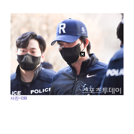
[ST포토] 김민주, 오준식 캐디와 함께 출발
[ST포토] 한진선, 기분 좋은 미소
[ST포토] 유현조, 페어웨이 끝까지 가자
[ST포토] 서교림, 3라운드 출발
'전참시' 리센느 메이 "희망 보이지 않아 팀 탈퇴 고…
사진=DB