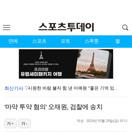
연예
스포츠
포토
스투툰
짤
최신기사 ▽
시원한 바람 불자 힘 낸 이예원 "좋은 기억 있는 테디…
[ST포토] 장은수, 3라운드 기대하세요
'마약 투약 혐의' 오재원, 검찰에 송치
[ST포토] 문정민, 멀리 보낸다
[ST포토] 정지효, 퍼터 확인
작성 : 2024년 03월 29일(금) 10:11
가+
가-
[ST포토] 서교림, 아쉬운 표정