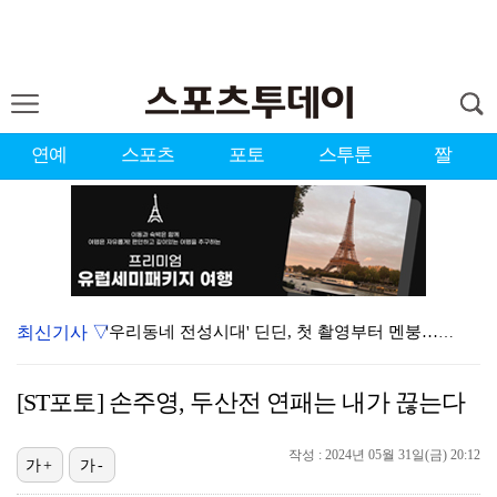
연예
스포츠
포토
스투툰
짤
최신기사 ▽
'우리동네 전성시대' 딘딘, 첫 촬영부터 멘붕…시작부터…
서장훈 감독 "내 능력 부족" 자책하게 만든 펜타곤과의…
[ST포토] 손주영, 두산전 연패는 내가 끊는다
정해인X강하늘X이청아X유재명X김선영 뭉쳤다…'아가미',…
진세연, 전속계약 종료…FA 시장 나왔다 [공식]
작성 : 2024년 05월 31일(금) 20:12
가+
가-
누에라, '뮤직뱅크' 1위…팬들에 "영원하자" [TV캡…