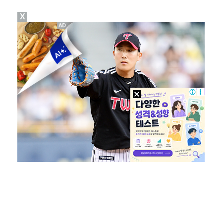
X
'오징어 게임' 미국판 스핀오프, 제작 무산설 "넷플릭…
[ST포토] 정지효, 반가운 손인사
[ST포토] 더울 때 만나는 아이스쇼
[ST포토] 마서영, 나이스 퍼팅
[ST포토] 정지효, 홀컵으로 쏙~