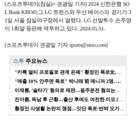
[스포츠투데이(잠실)= 권광일 기자] 2024 신한은행 SO
L Bank KBO리그 LG 트윈스와 두산 베어스의 경기가 3
1일 서울 잠실야구장에서 열렸다. LG 선발투수 손주영
이 1회말 등판해 역투하고 있다. 2024.05.31.
[스포츠투데이 권광일 기자 sports@stoo.com]
스투
주요뉴스
"카톡 멀티 프로필로 관계 은폐" 황정민 폭로女, 문자…
"매출 10% 안주면 폭로" 박나래 前 매니저 2명, …
이재룡, '술타기' 혐의로 재판…음주운전 혐의는 미적용…
진아름, 득남 후 근황…출산 후에도 여전한 미모 [스타…
황정민 사생활 논란의 쟁점…잇단 폭로·반박 오가는 소모…