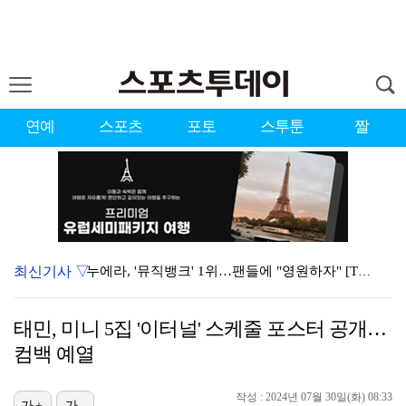
연예
스포츠
포토
스투툰
짤
최신기사 ▽
누에라, '뮤직뱅크' 1위…팬들에 "영원하자" [TV캡…
대한축구협회의 '심판 성접대'…최악의 경우 런던 올림픽…
태민, 미니 5집 '이터널' 스케줄 포스터 공개…
서장훈 감독 "내 능력 부족" 자책하게 만든 펜타곤과의…
컴백 예열
강채연, 제주삼다수 2R 깜짝 선두 도약…박민지 공동 …
작성 : 2024년 07월 30일(화) 08:33
가+
가-
폭발까지 5분…안보현·정은채, 목숨 건 사투 시작(재벌…