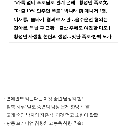
"카톡 멀티 프로필로 관계 은폐" 황정민 폭로女, 문자…
"매출 10% 안주면 폭로" 박나래 前 매니저 2명, …
이재룡, '술타기' 혐의로 재판…음주운전 혐의는 미적용…
진아름, 득남 후 근황…출산 후에도 여전한 미모 [스타…
황정민 사생활 논란의 쟁점…잇단 폭로·반박 오가는 소모…