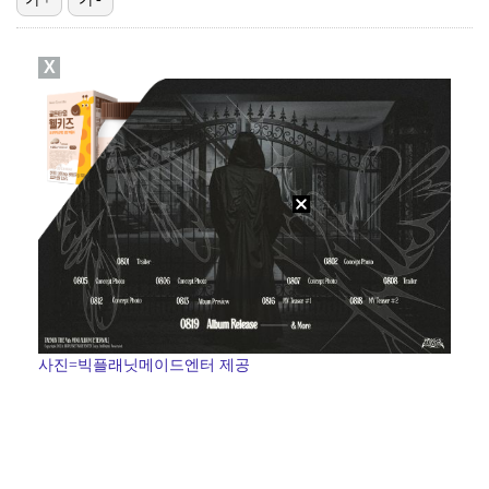
진세연, 전속계약 종료…FA 시장 나왔다 [공식]
X
대놓고 '심판 마사지'로 결재 받기도…최종 결재권자는 …
폭발물 지킨 안보현, '악마 교관' 정은채와 재회(재벌…
'1라운드 115위' 김민별, 2라운드 7타 줄이며 7…
외신까지 퍼지고 있는 축구협회 성접대 논란…2002 한…
사진=빅플래닛메이드엔터 제공