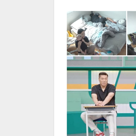
전
로그
즐겨찾기
많이 본 뉴스
최신 뉴스
연예
스포
페이
트위
댓글
밴드
네이