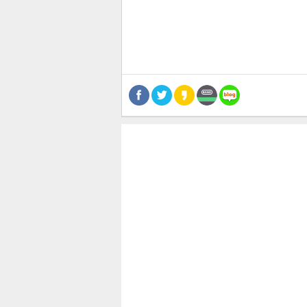
공유
유
로그