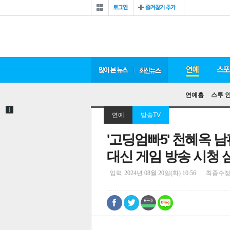
연예홈
스투 
연예
방송TV
'고딩엄빠5' 천혜옥 남
대신 게임 방송 시청 삼
입력
2024년 08월 20일(화) 10:56
최종수
0