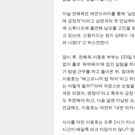
이날 천혜옥은 재연드라마를 통해 “남
에 긍정적”이라고 남편과의 첫 만남부터
께 스튜디오에 출연해 남모를 고민을 토
고 있는데, 신용카드는 정지 상태다. 대
려 나왔다”고 하소연한다.
체
인
잠시 후, 천혜옥-이동호 부부는 123
없이 홀로 ‘독박육아’에 집안 살림을 하
가 밤샘 근무를 하고 돌아온 뒤, 침대에
이동호는 “배고프니까 밥 먹자”라고 하는
는 어떻게 할까?”라며 걱정스런 눈빛을 
게든 되겠지, 괜찮다”라고 특유의 긍정 
도 주문해야 하고, 다음 달엔 미납된 
언급해도, 이동호는 여전히 “내면 되지
식사를 마친 이동호는 오후 2시가 지나자
시간이 배달쪽 피크 타임이지 않나? 점