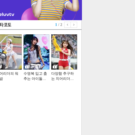
1
/ 2
어리더의 워
수영복 입고 춤
다양함 추구하
밤
추는 아이돌…
는 치어리더…