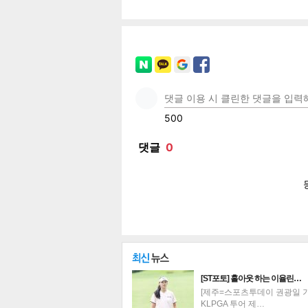
페이
트위
카카
밴드
네이
기
[ST포토] 홀아웃 하는 이율린…
[제주=스포츠투데이 권광일 기자
KLPGA 투어 제…