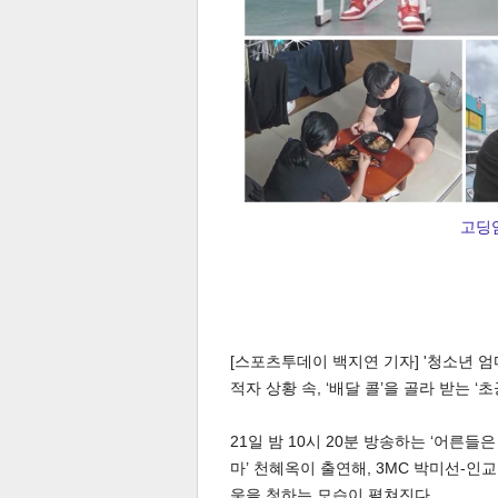
고딩엄
[스포츠투데이 백지연 기자] '청소년 엄
적자 상황 속, ‘배달 콜’을 골라 받는 
21일 밤 10시 20분 방송하는 ‘어른들은
마’ 천혜옥이 출연해, 3MC 박미선-
움을 청하는 모습이 펼쳐진다.