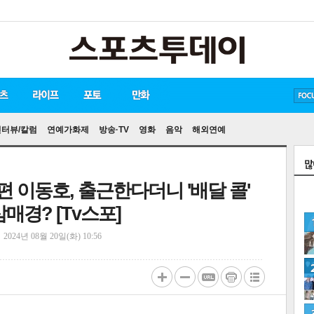
방탄소년단
손흥민
유아인
인터뷰/칼럼
연예가화제
방송·TV
영화
음악
해외연예
편 이동호, 출근한다더니 '배달 콜'
매경? [Tv스포]
정
2024년 08월 20일(화) 10:56