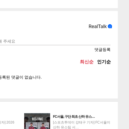
텍스
텍스
url 복
인쇄
목록
FC서울, 구단 최초 산하 유스…
] 2026
[스포츠투데이 강태구 기자] FC서울이
산하 유스팀 서…