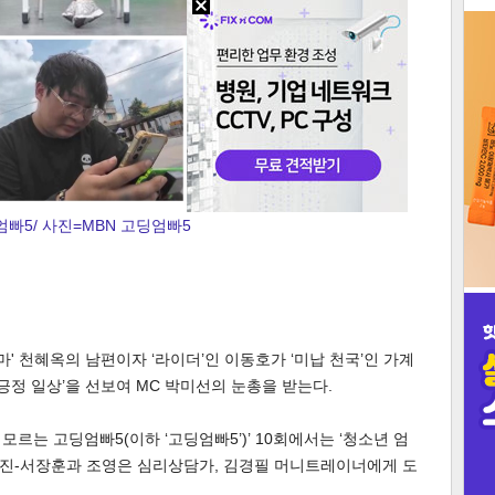
3
인
빠5/ 사진=MBN 고딩엄빠5
마' 천혜옥의 남편이자 ‘라이더’인 이동호가 ‘미납 천국’인 가계
‘초긍정 일상’을 선보여 MC 박미선의 눈총을 받는다.
 모르는 고딩엄빠5(이하 ‘고딩엄빠5’)’ 10회에서는 ‘청소년 엄
인교진-서장훈과 조영은 심리상담가, 김경필 머니트레이너에게 도