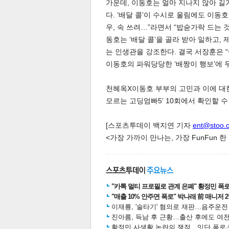
가운데, 이동호는 얼마 지나지 않아 길
다. ‘배달 콜’이 수시로 울림에도 이동
우, 속 쓰려…”라면서 “밥숟가락 드는
동호는 ‘배달 콜’을 골라 받아 일하고,
스북
터 공
달기
공유
버블
는 인생관을 강조한다. 결국 서장훈은 
이동호의 파워당당한 ‘배짱이 행보’에 
천혜옥X이동호 부부의 고민과 이에 대한 
모르는 고딩엄빠5’ 10회에서 확인할 수
[스포츠투데이 백지연 기자
ent@stoo.
<가장 가까이 만나는, 가장 FunFun 
"카톡 멀티 프로필로 관계 은폐" 황정민 폭로女
"매출 10% 안주면 폭로" 박나래 前 매니저 
이재룡, '술타기' 혐의로 재판…음주운
진아름, 득남 후 근황…출산 후에도 여전
황정민 사생활 논란의 쟁점…잇단 폭로·반