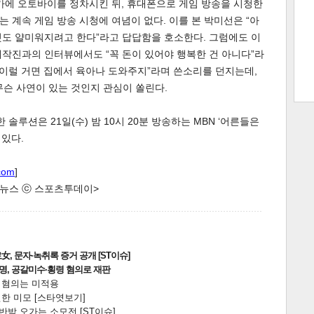
가에 오토바이를 정차시킨 뒤, 휴대폰으로 게임 방송을 시청한
호는 계속 게임 방송 시청에 여념이 없다. 이를 본 박미선은 “아
 것도 얄미워지려고 한다”라고 답답함을 호소한다. 그럼에도 이
 제작진과의 인터뷰에서도 “꼭 돈이 있어야 행복한 건 아니다”라
트 크
트 축
사
하기
보기
“이럴 거면 집에서 육아나 도와주지”라며 쓴소리를 던지는데,
무슨 사연이 있는 것인지 관심이 쏠린다.
스
솔루션은 21일(수) 밤 10시 20분 방송하는 MBN ‘어른들은
 있다.
com
]
한 뉴스 ⓒ 스포츠투데이>
, 문자·녹취록 증거 공개 [ST이슈]
2명, 공갈미수·횡령 혐의로 재판
전 혐의는 미적용
한 미모 [스타엿보기]
박 오가는 소모전 [ST이슈]