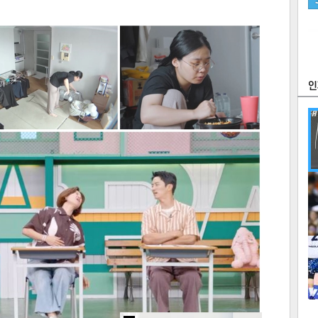
츠
라이프
포토
만화
FOC
많
연예
1
2
텍스
텍스
url 복
인쇄
목록