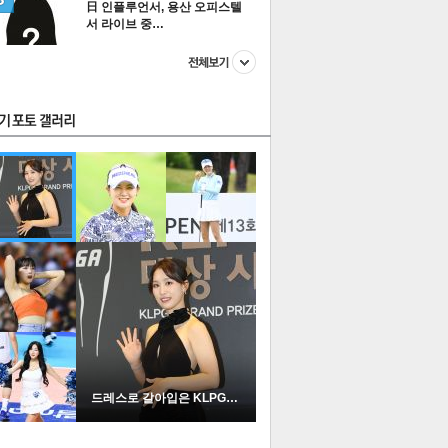
日 인플루언서, 용산 오피스텔
서 라이브 중…
스투펀
US
이 본 뉴스
스포츠
포토
드레스로 갈아입은 KLPGA …