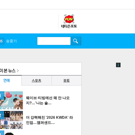
송중기
웨이브·티빙에선 왜 안 나오
지?…'나는 솔…
더 강력해진 '2026 KWDA' 라
인업…앰퍼샌드…