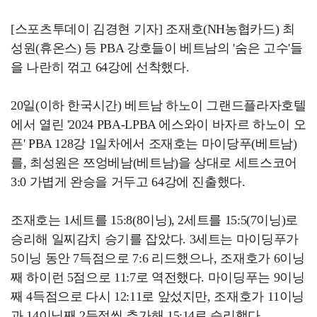
[스포츠투데이 김경현 기자] 조재호(NH농협카드) 최
성원(휴온스) 등 PBA 강호들이 베트남의 '숨은 고수'들
을 나란히 꺾고 64강에 선착했다.
20일(이하 한국시간) 베트남 하노이 그랜드플라자호텔
에서 열린 '2024 PBA-LPBA 에스와이 바자르 하노이 오
픈' PBA 128강 1일차에서 조재호는 마이당푸(베트남)
를, 최성원은 쯔엉베남(베트남)을 상대로 세트스코어
3:0 가볍게 완승을 거두고 64강에 진출했다.
조재호는 1세트를 15:8(8이닝), 2세트를 15:5(7이닝)로
승리해 일찌감치 승기를 잡았다. 3세트는 마이딩푸가
5이닝 동안 7득점으로 7:6 리드했으나, 조재호가 6이닝
째 하이런 5점으로 11:7로 역전했다. 마이딩푸는 9이닝
째 4득점으로 다시 12:11로 앞섰지만, 조재호가 11이닝
과 14이닝째 2득점씩 추가해 15:14로 승리했다.