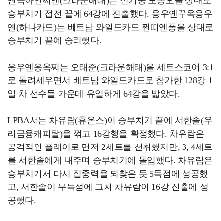
옌득아인찌엔(크라운해태)은 신기웅 모봉오를 상대로
승부치기 접전 끝에 64강에 진출했다. 응우옌꾸옥응우
옌(하나카드)는 베트남 와일드카드 쩐띠엔퐁을 상대로
승부치기 끝에 승리했다.
응우옌응옥찌는 오태준(크라운해태)을 세트스코어 3:1
로 돌려세우면서 베트남 와일드카드로 참가한 128강 1
일 차 선수들 가운데 유일하게 64강을 밟았다.
LPBA서는 차유람(휴온스)이 승부치기 끝에 서한솔(우
리금융캐피탈)을 꺾고 16강행을 확정했다. 차유람은
공격적인 플레이로 먼저 2세트를 선취했지만, 3, 4세트
를 서한솔에게 내주며 승부치기에 돌입했다. 차유람은
승부치기서 다시 집중력을 되찾은 듯 5득점에 성공했
고, 서한솔이 무득점에 그쳐 차유람이 16강 진출에 성
공했다.