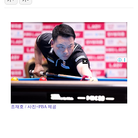
박지훈, 9월 잠실실내체육관서 앙코르 콘서트 개최
청문회부터 압수수색·심판 성접대 의혹까지…월드컵 탈락이…
박문성 "축구협회 성접대 의혹? 사실이면 국제 망신…사…
"기분 맞춰주려고" 축구협회, 외국인 심판 성접대 의혹…
폭로자 "황정민, 본인 말에 책임져야…내가 사생활에 초…
조재호 / 사진=PBA 제공