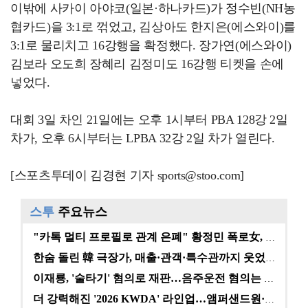
이밖에 사카이 아야코(일본·하나카드)가 정수빈(NH농
협카드)을 3:1로 꺾었고, 김상아도 한지은(에스와이)를
3:1로 물리치고 16강행을 확정했다. 장가연(에스와이)
김보라 오도희 장혜리 김정미도 16강행 티켓을 손에
넣었다.
대회 3일 차인 21일에는 오후 1시부터 PBA 128강 2일
차가, 오후 6시부터는 LPBA 32강 2일 차가 열린다.
[스포츠투데이 김경현 기자 sports@stoo.com]
스투
주요뉴스
"카톡 멀티 프로필로 관계 은폐" 황정민 폭로女, 문자…
한숨 돌린 韓 극장가, 매출·관객·특수관까지 웃었다 […
이재룡, '술타기' 혐의로 재판…음주운전 혐의는 미적용…
더 강력해진 '2026 KWDA' 라인업…앰퍼샌드원·나…