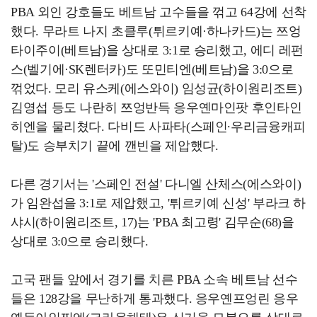
PBA 외인 강호들도 베트남 고수들을 꺾고 64강에 선착
했다. 무라트 나지 초클루(튀르키예·하나카드)는 쯔엉
타이주이(베트남)을 상대로 3:1로 승리했고, 에디 레펀
스(벨기에·SK렌터카)도 또민티엔(베트남)을 3:0으로
꺾었다. 모리 유스케(에스와이) 임성균(하이원리조트)
김영섭 등도 나란히 쯔엉반득 응우옌마인팟 후인타인
히엔을 물리쳤다. 다비드 사파타(스페인∙우리금융캐피
탈)도 승부치기 끝에 깬빈을 제압했다.
다른 경기서는 '스페인 전설' 다니엘 산체스(에스와이)
가 임완섭을 3:1로 제압했고, '튀르키예 신성' 부라크 하
샤시(하이원리조트, 17)는 'PBA 최고령' 김무순(68)을
상대로 3:0으로 승리했다.
고국 팬들 앞에서 경기를 치른 PBA 소속 베트남 선수
들은 128강을 무난하게 통과했다. 응우옌프엉린 응우