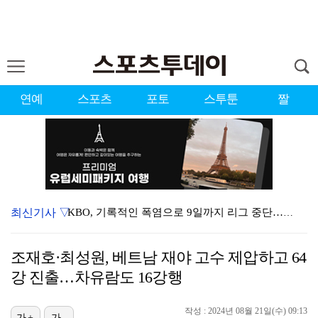
연예
스포츠
포토
스투툰
짤
최신기사 ▽
KBO, 기록적인 폭염으로 9일까지 리그 중단…내달 6…
대한축구협회, 외국인 심판 7차례 성접대 의혹…이 기간…
조재호·최성원, 베트남 재야 고수 제압하고 64
이강인, 드디어 아틀레티코 선수단과 만났다…시메오네 감…
강 진출…차유람도 16강행
3승 사냥 시동 건 서교림 "샷·퍼트 만족스러워…좋은 …
작성 : 2024년 08월 21일(수) 09:13
가+
가-
"우산으로 때려"vs"그런 적 없다"…23기 부부 엇갈…