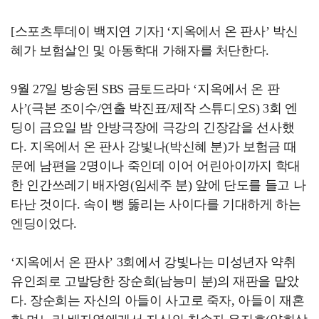
[스포츠투데이 백지연 기자] ‘지옥에서 온 판사’ 박신
혜가 보험살인 및 아동학대 가해자를 처단한다.
9월 27일 방송된 SBS 금토드라마 ‘지옥에서 온 판
사’(극본 조이수/연출 박진표/제작 스튜디오S) 3회 엔
딩이 금요일 밤 안방극장에 극강의 긴장감을 선사했
다. 지옥에서 온 판사 강빛나(박신혜 분)가 보험금 때
문에 남편을 2명이나 죽인데 이어 어린아이까지 학대
한 인간쓰레기 배자영(임세주 분) 앞에 단도를 들고 나
타난 것이다. 속이 뻥 뚫리는 사이다를 기대하게 하는
엔딩이었다.
‘지옥에서 온 판사’ 3회에서 강빛나는 미성년자 약취
유인죄로 고발당한 장순희(남능미 분)의 재판을 맡았
다. 장순희는 자신의 아들이 사고로 죽자, 아들이 재혼