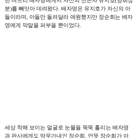
한 며느리 배자영에게서 자신의 친손자 유지호(양희상
분)를 빼앗아 데려왔다. 배자영은 유지호가 자신의 아
들이라며, 아들만 돌려달라 애원했지만 장순희는 배자
영에게 막말을 퍼부을 뿐이었다.
세상 착해 보이는 얼굴로 눈물을 뚝뚝 흘리는 배자영
과 판사에게도 막무가내인 장순희. 언뜻 장순희가 아