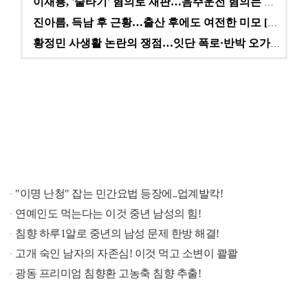
이재룡, '술타기' 혐의로 재판…음주운전 혐의는 미적용…
진아름, 득남 후 근황…출산 후에도 여전한 미모 [스타…
황정민 사생활 논란의 쟁점…잇단 폭로·반박 오가는 소모…