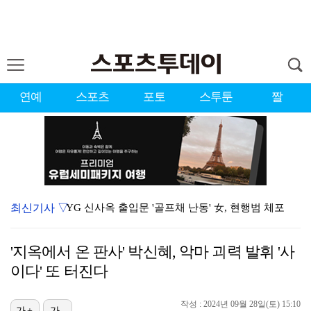
연예
스포츠
포토
스투툰
짤
최신기사 ▽
YG 신사옥 출입문 '골프채 난동' 女, 현행범 체포
축구협회 심판 성정대 의혹 日까지 퍼졌다…"스포츠 공평…
'지옥에서 온 판사' 박신혜, 악마 괴력 발휘 '사
표창원, 남규리에 15년만 공개 사과…"내가 틀렸다"
이다' 또 터진다
[ST포토] 홀아웃 하는 박현경
작성 : 2024년 09월 28일(토) 15:10
[ST포토] 김시현, 홀컵에 붙인다
가+
가-