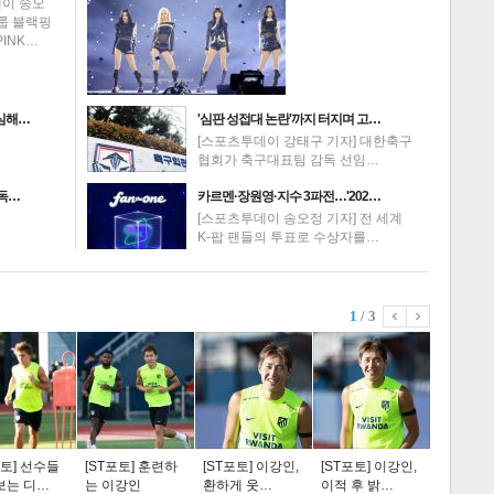
데이 송오
그룹 블랙핑
PINK…
의심해…
'심판 성접대 논란'까지 터지며 고…
[스포츠투데이 강태구 기자] 대한축구
협회가 축구대표팀 감독 선임…
고독…
카르멘·장원영·지수 3파전…'202…
[스포츠투데이 송오정 기자] 전 세계
K-팝 팬들의 투표로 수상자를…
1
/ 3
스포츠
라이프
포토] 선수들
[ST포토] 훈련하
[ST포토] 이강인,
[ST포토] 이강인,
보는 디…
는 이강인
환하게 웃…
이적 후 밝…