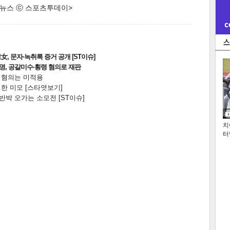
한 뉴스 ⓒ 스포츠투데이>
, 문자·녹취록 증거 공개 [ST이슈]
2명, 공갈미수·횡령 혐의로 재판
전 혐의는 미적용
한 미모 [스타엿보기]
박 오가는 소모전 [ST이슈]
치
터