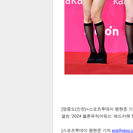
[영종도(인천)=스포츠투데이 팽현준 기
열린 '2024 멜론뮤직어워드' 레드카펫 행
[스포츠투데이 팽현준 기자
ent@stoo.