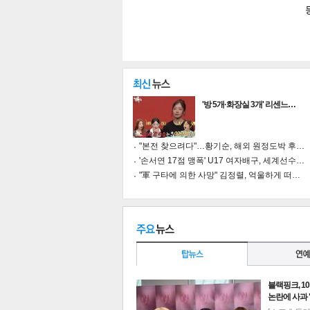
'방 5개·화장실 3개' 리센느…
공유
유
로그
"본전 찾으려다"…황기순, 해외 원정도박 후…
'손서연 17점 맹폭' U17 여자배구, 세계선수…
"軍 구타에 의한 사망" 김정렬, 억울하게 떠…
블랙핑크, 1
논란에 사과