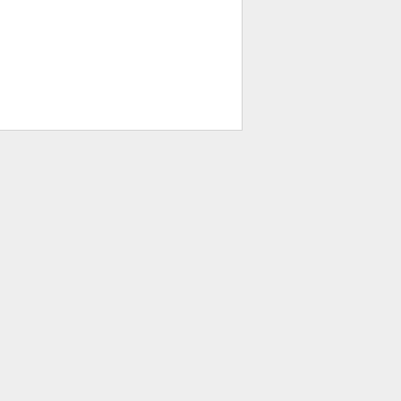
이
다
타포토