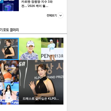
카르멘·장원영·지수 3파
전…'2026 케이 월…
스투펀
US
이 본 뉴스
스포츠
포토
드레스로 갈아입은 KLPGA …