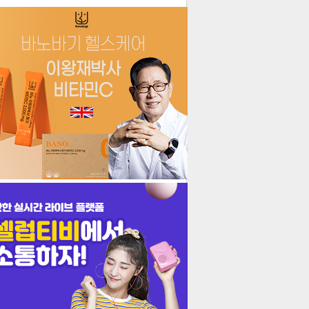
더보기
기포토