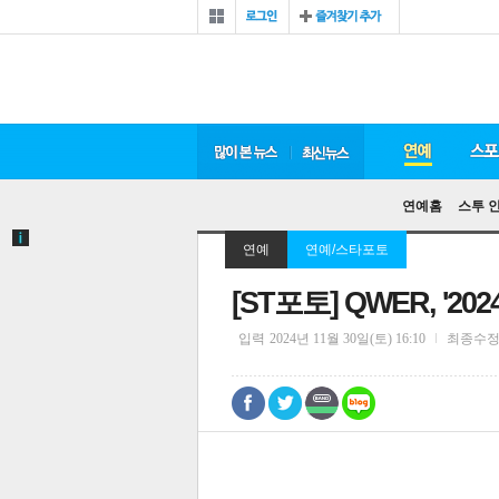
연예홈
스투 
연예
연예/스타포토
[ST포토] QWER, '20
입력
2024년 11월 30일(토) 16:10
최종수
0