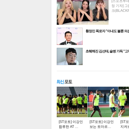
[스포츠투
정 기자] 
크(BLACK
황정민 폭로자 "아내도 불륜 
최신뉴스
초췌해진 김선태, 술병 가득 "
기
주요뉴스
탑뉴스
연예
[ST포토] 이강인
[ST포토] 이강인
[ST
합류한 AT …
보는 토마르…
지켜