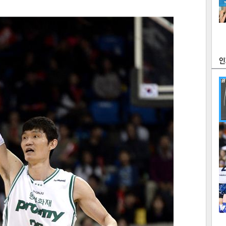
츠
라이프
포토
만화
FOC
많
연예
1
2
텍스
텍스
url 복
인쇄
목록