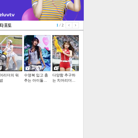
1
/ 2
어리더의 워
수영복 입고 춤
다양함 추구하
밤
추는 아이돌…
는 치어리더…