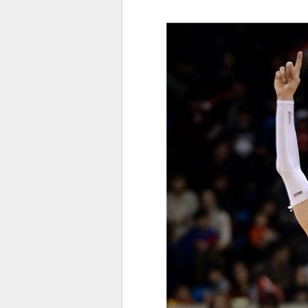
전
로그
즐겨찾기
많이 본 뉴스
최신 뉴스
연예
스포
페이
트위
댓글
밴드
네이