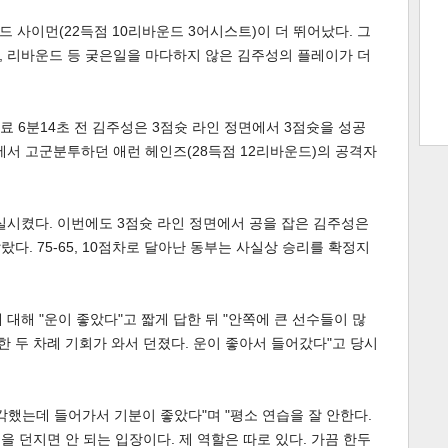
 사이먼(22득점 10리바운드 3어시스트)이 더 뛰어났다. 그
, 리바운드 등 궂은일을 마다하지 않은 김주성의 플레이가 더
트 크
트 축
사
하기
보기
 종료 6분14초 전 김주성은 3점슛 라인 정면에서 3점슛을 성공
스
K에서 고군분투하던 애런 헤인즈(28득점 12리바운드)의 공격자
상실시켰다. 이번에도 3점슛 라인 정면에서 공을 잡은 김주성은
랐다. 75-65, 10점차로 달아난 동부는 사실상 승리를 확정지
대해 "운이 좋았다"고 짧게 답한 뒤 "안쪽에 큰 선수들이 많
한 두 차례 기회가 와서 던졌다. 운이 좋아서 들어갔다"고 당시
각했는데 들어가서 기분이 좋았다"며 "평소 연습을 잘 안한다.
을 던지면 안 되는 입장이다. 제 역할은 따로 있다. 가끔 한두