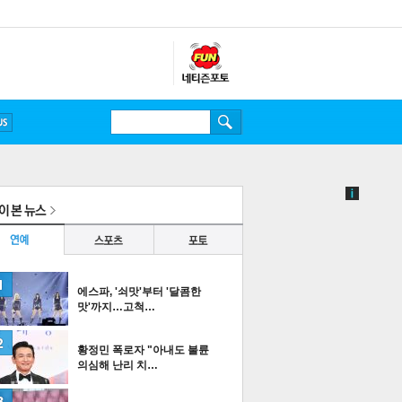
에스파, '쇠맛'부터 '달콤한
맛'까지…고척…
황정민 폭로자 "아내도 불륜
의심해 난리 치…