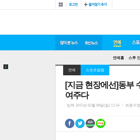
연예홈
스투 
연예
스포츠칼럼
[지금 현장에선]동부 
여주다
입력
2015년 02월 08일(일) 12:54
최종수
0