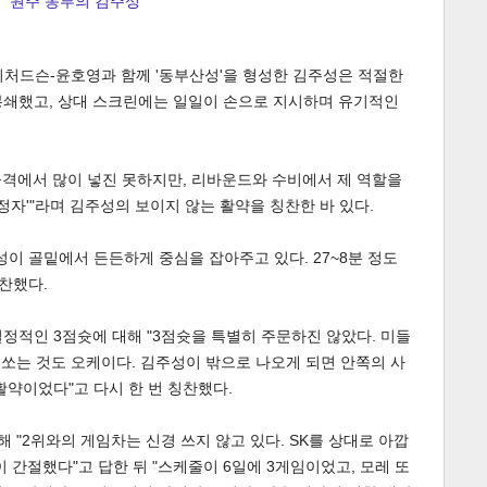
원주 동부의 김주성
리처드슨-윤호영과 함께 '동부산성'을 형성한 김주성은 적절한
봉쇄했고, 상대 스크린에는 일일이 손으로 지시하며 유기적인
 공격에서 많이 넣진 못하지만, 리바운드와 수비에서 제 역할을
정자'"라며 김주성의 보이지 않는 활약을 칭찬한 바 있다.
게
소
성이 골밑에서 든든하게 중심을 잡아주고 있다. 27~8분 정도
칭찬했다.
정적인 3점슛에 대해 "3점슛을 특별히 주문하진 않았다. 미들
 쏘는 것도 오케이다. 김주성이 밖으로 나오게 되면 안쪽의 사
활약이었다"고 다시 한 번 칭찬했다.
해 "2위와의 게임차는 신경 쓰지 않고 있다. SK를 상대로 아깝
 간절했다"고 답한 뒤 "스케줄이 6일에 3게임이었고, 모레 또