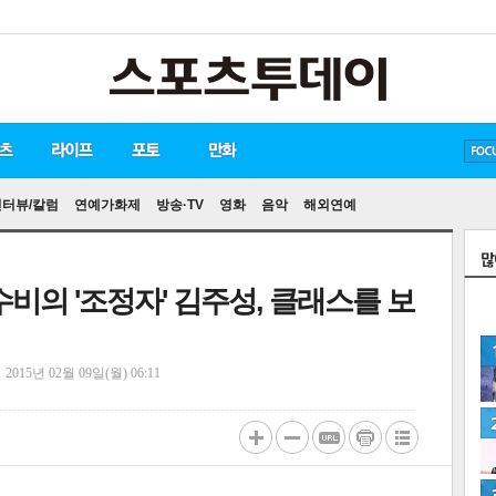
방탄소년단
손흥민
유아인
송중기
인터뷰/칼럼
연예가화제
방송·TV
영화
음악
해외연예
수비의 '조정자' 김주성, 클래스를 보
정
2015년 02월 09일(월) 06:11