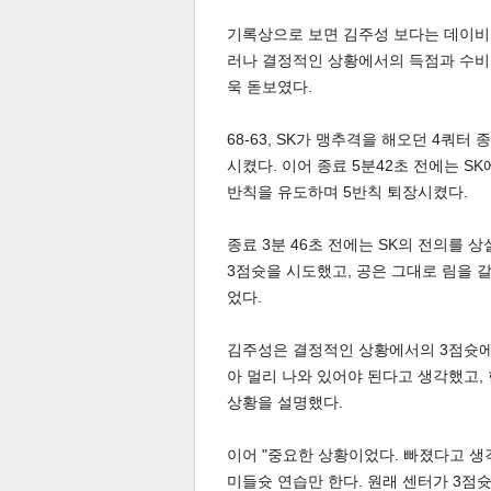
기록상으로 보면 김주성 보다는 데이비드
러나 결정적인 상황에서의 득점과 수비
욱 돋보였다.
스북
터 공
달기
공유
버블
68-63, SK가 맹추격을 해오던 4쿼터
시켰다. 이어 종료 5분42초 전에는 S
반칙을 유도하며 5반칙 퇴장시켰다.
종료 3분 46초 전에는 SK의 전의를 
3점슛을 시도했고, 공은 그대로 림을 갈
었다.
김주성은 결정적인 상황에서의 3점슛에 
아 멀리 나와 있어야 된다고 생각했고, 
상황을 설명했다.
이어 "중요한 상황이었다. 빠졌다고 생
미들슛 연습만 한다. 원래 센터가 3점슛