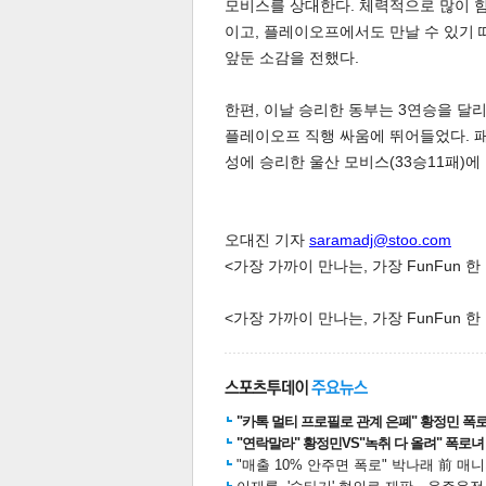
모비스를 상대한다. 체력적으로 많이 힘
이고, 플레이오프에서도 만날 수 있기
앞둔 소감을 전했다.
한편, 이날 승리한 동부는 3연승을 달리
플레이오프 직행 싸움에 뛰어들었다. 패한
성에 승리한 울산 모비스(33승11패)에
오대진 기자
saramadj@stoo.com
<가장 가까이 만나는, 가장 FunFun 
<가장 가까이 만나는, 가장 FunFun 
기
"카톡 멀티 프로필로 관계 은폐" 황정민 폭로女
"연락말라" 황정민VS"녹취 다 올려" 폭로녀 A
"매출 10% 안주면 폭로" 박나래 前 매