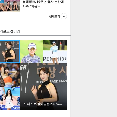
블랙핑크, 10주년 행사 논란에
사과 "커뮤니…
스투펀
US
이 본 뉴스
스포츠
포토
드레스로 갈아입은 KLPGA …