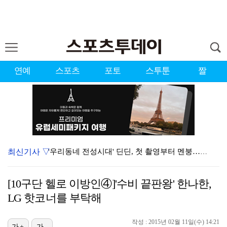
연예
스포츠
포토
스투툰
짤
최신기사 ▽
'우리동네 전성시대' 딘딘, 첫 촬영부터 멘붕…시작부터…
오마이걸 효정 "연예계 유일한 김대호 라인" 선언…멤버…
[10구단 헬로 이방인④]'수비 끝판왕' 한나한,
서장훈 감독 "내 능력 부족" 자책하게 만든 펜타곤과의…
LG 핫코너를 부탁해
정해인X강하늘X이청아X유재명X김선영 뭉쳤다…'아가미',…
작성 : 2015년 02월 11일(수) 14:21
가+
가-
'오징어 게임' 미국판 스핀오프, 제작 무산설 "넷플릭…