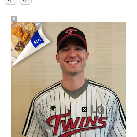
[ST포토] 정지효, 반가운 손인사
X
[ST포토] 더울 때 만나는 아이스쇼
[ST포토] 마서영, 나이스 퍼팅
진세연, 전속계약 종료…FA 시장 나왔다 [공식]
[ST포토] 성은정, 캐디와 퍼트라인 확인