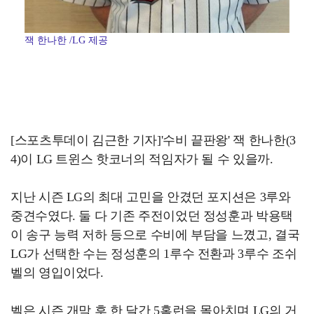
잭 한나한 /LG 제공
[스포츠투데이 김근한 기자]'수비 끝판왕' 잭 한나한(3
4)이 LG 트윈스 핫코너의 적임자가 될 수 있을까.
지난 시즌 LG의 최대 고민을 안겼던 포지션은 3루와
중견수였다. 둘 다 기존 주전이었던 정성훈과 박용택
이 송구 능력 저하 등으로 수비에 부담을 느꼈고, 결국
LG가 선택한 수는 정성훈의 1루수 전환과 3루수 조쉬
벨의 영입이었다.
벨은 시즌 개막 후 한 달간 5홈런을 몰아치며 LG의 거