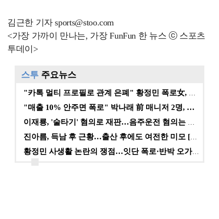
김근한 기자 sports@stoo.com
<가장 가까이 만나는, 가장 FunFun 한 뉴스 ⓒ 스포츠
투데이>
스투
주요뉴스
"카톡 멀티 프로필로 관계 은폐" 황정민 폭로女, 문자…
"매출 10% 안주면 폭로" 박나래 前 매니저 2명, …
이재룡, '술타기' 혐의로 재판…음주운전 혐의는 미적용…
진아름, 득남 후 근황…출산 후에도 여전한 미모 [스타…
황정민 사생활 논란의 쟁점…잇단 폭로·반박 오가는 소모…