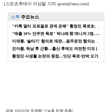
[스포츠투데이 이상필 기자 sports@stoo.com]
스투
주요뉴스
"카톡 멀티 프로필로 관계 은폐" 황정민 폭로女, 문자…
"매출 10% 안주면 폭로" 박나래 前 매니저 2명, …
이재룡, '술타기' 혐의로 재판…음주운전 혐의는 미적용…
진아름, 득남 후 근황…출산 후에도 여전한 미모 [스타…
황정민 사생활 논란의 쟁점…잇단 폭로·반박 오가는 소모…