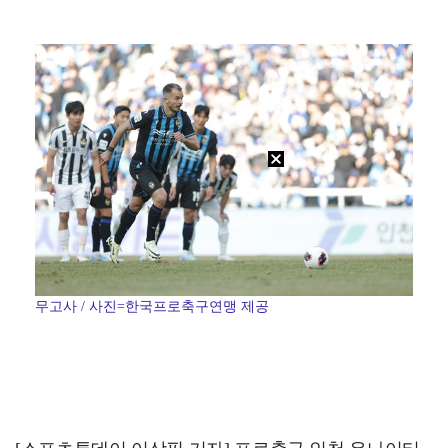
'호프', 글로벌 순항…토론토 영화제 미드나잇 매드니스…
데이식스 영케이, '사운드플래닛페스티벌' 출격…첫 솔로…
K리그2 경남, 골키퍼 김태훈 임대 영입…"중요한 역할…
'편스토랑' 지승현, '고된 떡볶이' 음원 녹음…영탁도…
키스오브라이프가 흘린 땀의 의미 [인터뷰]
무고사 / 사진=한국프로축구연맹 제공