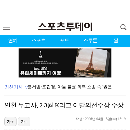
연예
스포츠
포토
스투툰
짤
최신기사 ▽
홍서범·조갑경, 아들 불륜 의혹 소송 속 '밝은 근황'…
데뷔는 쉬워도 생존은 어렵다…K팝 아이돌 평균 수명 4…
인천 무고사, 2-3월 K리그 이달의선수상 수상
'리틀 김연경' 손서연 28점 폭발…U17 여자배구, …
작성 : 2026년 04월 15일(수) 15:19
'조폭 연루설 부인' 조세호, 8개월 만에 SNS 업로…
가+
가-
[ST포토] 문정민, 힘찬 티샷