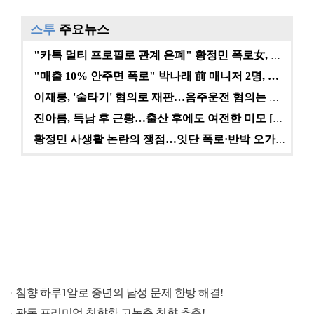
스투
주요뉴스
"카톡 멀티 프로필로 관계 은폐" 황정민 폭로女, 문자…
"매출 10% 안주면 폭로" 박나래 前 매니저 2명, …
이재룡, '술타기' 혐의로 재판…음주운전 혐의는 미적용…
진아름, 득남 후 근황…출산 후에도 여전한 미모 [스타…
황정민 사생활 논란의 쟁점…잇단 폭로·반박 오가는 소모…