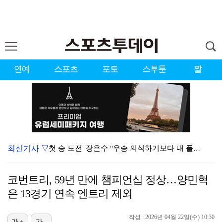
연예
스포츠
포토
스투툰
짤
최신기사 ▽
'첫 승 도전' 장은수 "우승 의식하기보다 내 플레이에…
에스파, 고척돔 입성…공연 시작 40분 만에 첫 인사 …
코번트리, 59년 만에 챔피언십 정상…양민혁
에스파, '쇠맛'부터 '달콤한 맛'까지…고척돔 가득 채…
은 13경기 연속 엔트리 제외
블랙핑크, 10주년 행사 논란에 사과 "커뮤니케이션 문…
작성 : 2026년 04월 22일(수) 10:30
가+
가-
맨시티 마레스카 감독 "이강인은 훌륭한 선수…아틀레티코…