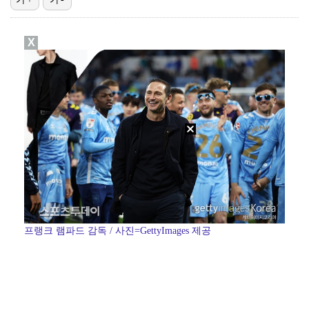
에스파 고척돔 공연에 반가운 얼굴…아이들 미연·트와이스…
X
박지민 아나운서 "발리까지 갔는데…'피의 게임2' 출연…
'리그 2연패 정조준' 아스널, 뉴캐슬서 기마랑이스 영…
[ST포토] 이강인, 환하게 웃으며
박미선, 큐브와 전속계약 종료…6년 동행 마무리
프랭크 램파드 감독 / 사진=GettyImages 제공