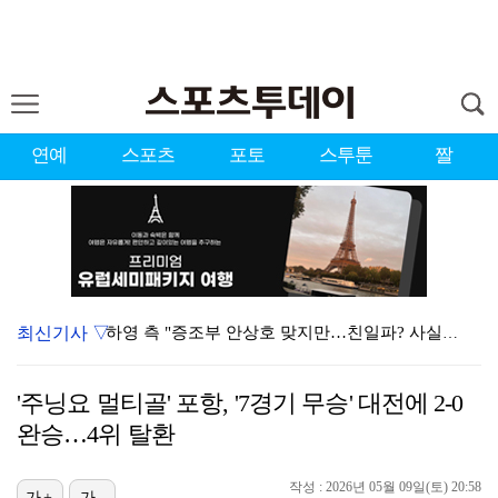
연예
스포츠
포토
스투툰
짤
최신기사 ▽
하영 측 "증조부 안상호 맞지만…친일파? 사실무근" […
'방송 출연' 유명 산부인과 원장, 프로포폴 셀프 투약…
'주닝요 멀티골' 포항, '7경기 무승' 대전에 2-0
"블랙핑크 데뷔 10주년 행사로 국중박 입장 통제"…문…
완승…4위 탈환
김지원, 어린이병원에 1억원 쾌척 "'닥터X' 촬영 중…
작성 : 2026년 05월 09일(토) 20:58
가+
가-
'선업튀' 서혜원, 결혼 4개월 만에 임신 경사 "행복…