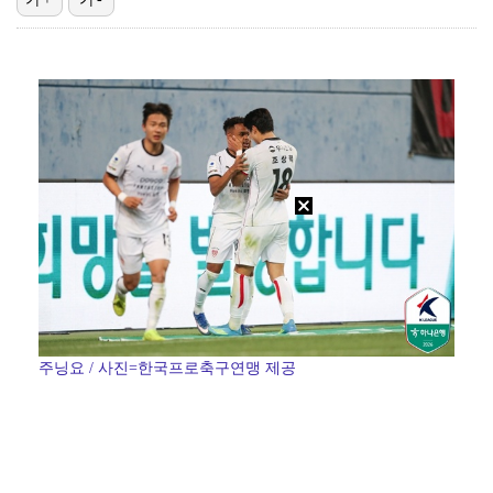
기록적인 폭염에 멈췄던 KBO, 11일부터 순위 경쟁 …
고영욱, 도 넘은 저격 논란…이번엔 박하선에 "감당 안…
권영찬, 김수현 관련 허위사실 유포 혐의로 검찰行
'친일 의혹' 하영 증조부 안상호, 고종 독살 의혹까지…
경찰, 대한축구협회 '심판 성접대 논란' 수사 여부 검…
주닝요 / 사진=한국프로축구연맹 제공