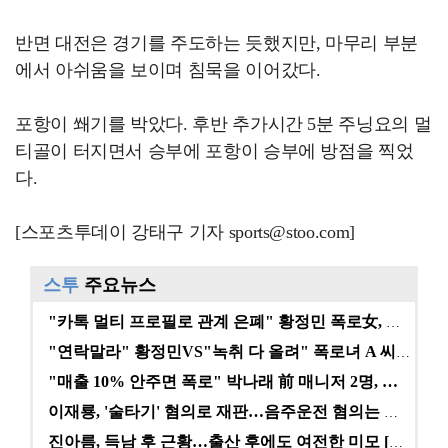
반면 대전은 경기를 주도하는 듯했지만, 마무리 부분
에서 아쉬움을 보이며 침묵을 이어갔다.
포항이 쐐기를 박았다. 후반 추가시간 5분 주닝요의 멀
티골이 터지면서 승부에 포항이 승부에 방점을 찍었
다.
[스포츠투데이 강태구 기자 sports@stoo.com]
스투
주요뉴스
"카톡 멀티 프로필로 관계 은폐" 황정민 폭로女, 문자…
"연락말라" 황정민VS"녹취 다 올려" 폭로녀 A 씨,…
"매출 10% 안주면 폭로" 박나래 前 매니저 2명, …
이재룡, '술타기' 혐의로 재판…음주운전 혐의는 미적용…
진아름, 득남 후 근황…출산 후에도 여전한 미모 [스타…